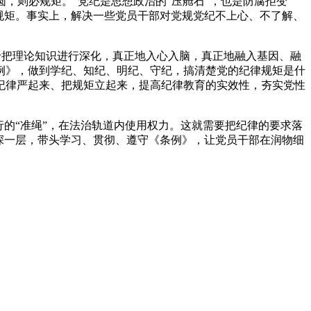
圆，则必规矩。”党纪是思想政治的“压舱石”，也是防腐拒变
规矩。事实上，解决一些党员干部对党规党纪不上心、不了解、
于把理论知识进行深化，真正地入心入脑，真正地融入基因、融
例》，做到学纪、知纪、明纪、守纪，搞清楚党的纪律规矩是什
纪律严起来、把规矩立起来，提高纪律教育的实效性，夯实党性
行的“准绳”，在法治轨道内使用权力。这就需要把纪律的要求落
深一层，带头学习、贯彻、遵守《条例》，让党员干部在润物细