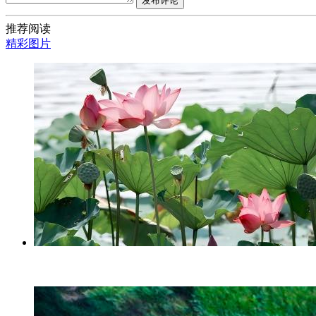
发布评论
推荐阅读