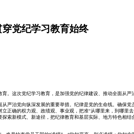
贯穿党纪学习教育始终
学习教育。这次党纪学习教育，是加强党的纪律建设、推动全面从
面从严治党向纵深发展的重要举措。纪律是党的生命线。确保党
立正确的权力观、政绩观、事业观，把准“从哪里来，到哪里去”
要探索新模式、新途径，把纪律教育和基层实际、地方特色相结