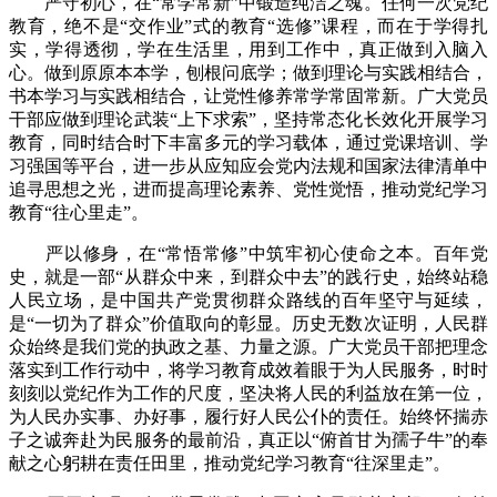
严守初心，在“常学常新”中锻造纯洁之魂。任何一次党纪
教育，绝不是“交作业”式的教育“选修”课程，而在于学得扎
实，学得透彻，学在生活里，用到工作中，真正做到入脑入
心。做到原原本本学，刨根问底学；做到理论与实践相结合，
书本学习与实践相结合，让党性修养常学常固常新。广大党员
干部应做到理论武装“上下求索”，坚持常态化长效化开展学习
教育，同时结合时下丰富多元的学习载体，通过党课培训、学
习强国等平台，进一步从应知应会党内法规和国家法律清单中
追寻思想之光，进而提高理论素养、党性觉悟，推动党纪学习
教育“往心里走”。
严以修身，在“常悟常修”中筑牢初心使命之本。百年党
史，就是一部“从群众中来，到群众中去”的践行史，始终站稳
人民立场，是中国共产党贯彻群众路线的百年坚守与延续，
是“一切为了群众”价值取向的彰显。历史无数次证明，人民群
众始终是我们党的执政之基、力量之源。广大党员干部把理念
落实到工作行动中，将学习教育成效着眼于为人民服务，时时
刻刻以党纪作为工作的尺度，坚决将人民的利益放在第一位，
为人民办实事、办好事，履行好人民公仆的责任。始终怀揣赤
子之诚奔赴为民服务的最前沿，真正以“俯首甘为孺子牛”的奉
献之心躬耕在责任田里，推动党纪学习教育“往深里走”。