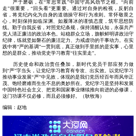
严于磨砺，在“常思常践”中固守高风劲节之根。“向前
走”很重要，“回头看”更重要。通过对自身的检视，反躬自
省，将党纪内化为自身的道德操守和行为准则。常怀敬畏之
心，时刻保持如临深渊、如履薄冰的谨慎态度，筑牢思想防
线。勤于自我反省，对照党纪条规，保持清醒认知，永葆共产
党人清正廉洁的政治本色。站稳群众立场，旗帜鲜明讲政治守
纪律，练就坚如磐石的廉洁定力、力戒虚功的干事动力。在实
践中将“严的基调”一贯到底，真正做到手里抓的是实事，心里
想的是群众，推动党史学习教育“往实里走”。
历史使命和政治责任叠加，新时代党员干部应努力做
到“严”字当头，让党纪学习教育有专攻、出实效。以党纪学习
推动事业发展“严”中见效，体现的是我们党历经百年而风华正
茂、饱经磨难而生生不息的奥妙所在。党纪学习是坚持和发展
中国特色社会主义、把党和国家事业继续推向前进的必修课，
这门功课不仅必修，而且必须修好。（耿牧海）
编辑：赵地