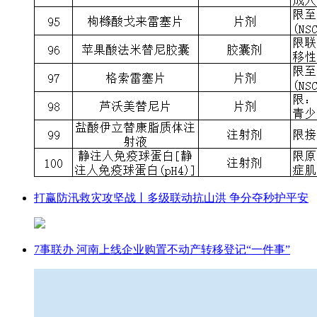
打赢防汛救灾攻坚战丨多级联动抗山洪 争分夺秒护平安
7事联办 河南上线企业购置不动产转移登记“一件事”