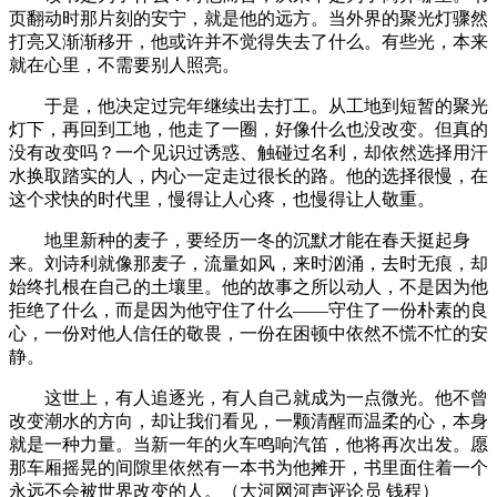
页翻动时那片刻的安宁，就是他的远方。当外界的聚光灯骤然
打亮又渐渐移开，他或许并不觉得失去了什么。有些光，本来
就在心里，不需要别人照亮。
于是，他决定过完年继续出去打工。从工地到短暂的聚光
灯下，再回到工地，他走了一圈，好像什么也没改变。但真的
没有改变吗？一个见识过诱惑、触碰过名利，却依然选择用汗
水换取踏实的人，内心一定走过很长的路。他的选择很慢，在
这个求快的时代里，慢得让人心疼，也慢得让人敬重。
地里新种的麦子，要经历一冬的沉默才能在春天挺起身
来。刘诗利就像那麦子，流量如风，来时汹涌，去时无痕，却
始终扎根在自己的土壤里。他的故事之所以动人，不是因为他
拒绝了什么，而是因为他守住了什么——守住了一份朴素的良
心，一份对他人信任的敬畏，一份在困顿中依然不慌不忙的安
静。
这世上，有人追逐光，有人自己就成为一点微光。他不曾
改变潮水的方向，却让我们看见，一颗清醒而温柔的心，本身
就是一种力量。当新一年的火车鸣响汽笛，他将再次出发。愿
那车厢摇晃的间隙里依然有一本书为他摊开，书里面住着一个
永远不会被世界改变的人。（大河网河声评论员 钱程）