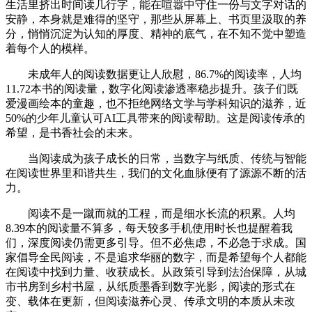
生活里挤出时间读几行字，能在喧嚣中守住一份与文字对话的
安静，本身就是难得的坚守，那些从屏幕上、书页里汲取的养
分，悄悄沉淀为认知的厚度、精神的底气，在不知不觉中塑造
着每个人的模样。
未成年人的阅读数据更让人欣慰，86.7%的阅读率，人均
11.72本书的阅读量，数字化阅读渗透率稳步提升。孩子们既
爱漫画绘本的童趣，也不拒绝网络文学与学科知识的滋养，近
50%的少年儿童认可AI工具带来的阅读帮助。这是阅读传承的
希望，是书香社会的未来。
当阅读成为孩子成长的日常，当数字与纸质、传统与智能
在阅读世界里和谐共生，我们的文化血脉便有了源源不断的活
力。
阅读不是一蹴而就的工程，而是细水长流的积累。人均
8.39本的阅读量不算多，每天较多手机使用时长也提醒着我
们，深度阅读仍需更多引导。但不必焦虑，不必急于求成。国
家倡导全民阅读，不是追求华丽的数字，而是希望每个人都能
在阅读中找到力量、收获成长。从政策引导到法治保障，从城
市书房到乡村书屋，从纸质墨香到数字光影，阅读的形式在
变、载体在更新，但阅读滋养心灵、传承文明的本质从未改