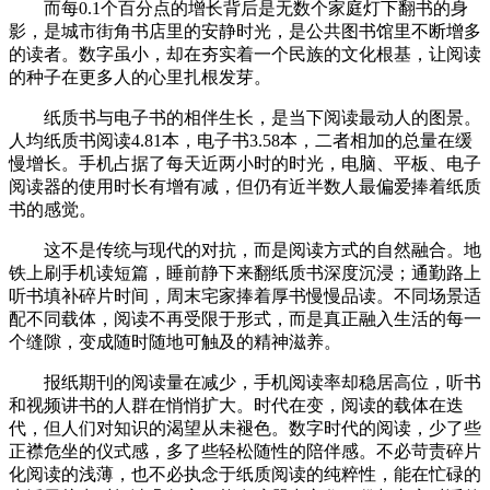
而每0.1个百分点的增长背后是无数个家庭灯下翻书的身
影，是城市街角书店里的安静时光，是公共图书馆里不断增多
的读者。数字虽小，却在夯实着一个民族的文化根基，让阅读
的种子在更多人的心里扎根发芽。
纸质书与电子书的相伴生长，是当下阅读最动人的图景。
人均纸质书阅读4.81本，电子书3.58本，二者相加的总量在缓
慢增长。手机占据了每天近两小时的时光，电脑、平板、电子
阅读器的使用时长有增有减，但仍有近半数人最偏爱捧着纸质
书的感觉。
这不是传统与现代的对抗，而是阅读方式的自然融合。地
铁上刷手机读短篇，睡前静下来翻纸质书深度沉浸；通勤路上
听书填补碎片时间，周末宅家捧着厚书慢慢品读。不同场景适
配不同载体，阅读不再受限于形式，而是真正融入生活的每一
个缝隙，变成随时随地可触及的精神滋养。
报纸期刊的阅读量在减少，手机阅读率却稳居高位，听书
和视频讲书的人群在悄悄扩大。时代在变，阅读的载体在迭
代，但人们对知识的渴望从未褪色。数字时代的阅读，少了些
正襟危坐的仪式感，多了些轻松随性的陪伴感。不必苛责碎片
化阅读的浅薄，也不必执念于纸质阅读的纯粹性，能在忙碌的