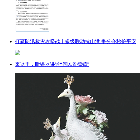
打赢防汛救灾攻坚战丨多级联动抗山洪 争分夺秒护平安
来这里，听瓷器讲述“何以景德镇”