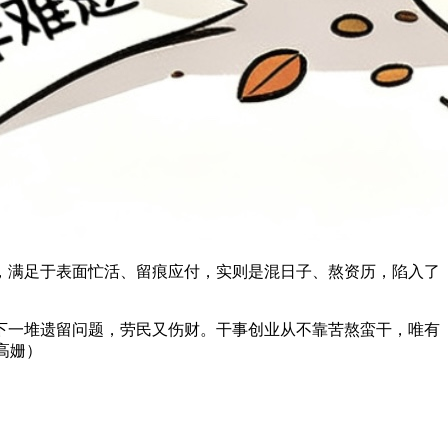
，满足于表面忙活、留痕应付，实则是混日子、熬资历，陷入了
下一堆遗留问题，劳民又伤财。干事创业从不靠苦熬蛮干，唯有
高姗）