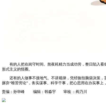
有的人把在岗守时间、熬夜耗精力当成功劳，整日陷入看
形式主义的怪圈。
还有的人做事不接地气、不讲规律，凭经验拍脑袋决策，
摒弃“唯苦劳论”，务实谋事、科学干事，把心思用在办实事上
责编：孙华峰 编辑：韩淼宇 审核 ：阎乃川