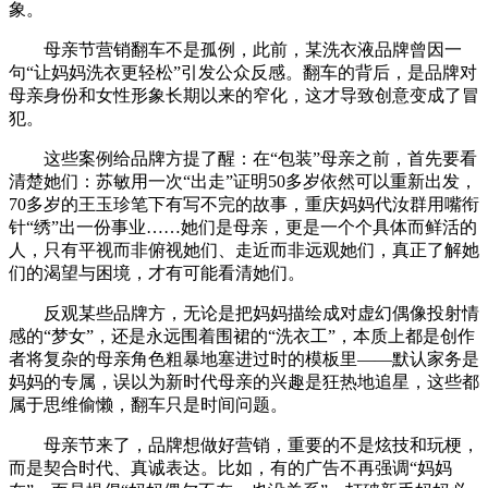
象。
母亲节营销翻车不是孤例，此前，某洗衣液品牌曾因一
句“让妈妈洗衣更轻松”引发公众反感。翻车的背后，是品牌对
母亲身份和女性形象长期以来的窄化，这才导致创意变成了冒
犯。
这些案例给品牌方提了醒：在“包装”母亲之前，首先要看
清楚她们：苏敏用一次“出走”证明50多岁依然可以重新出发，
70多岁的王玉珍笔下有写不完的故事，重庆妈妈代汝群用嘴衔
针“绣”出一份事业……她们是母亲，更是一个个具体而鲜活的
人，只有平视而非俯视她们、走近而非远观她们，真正了解她
们的渴望与困境，才有可能看清她们。
反观某些品牌方，无论是把妈妈描绘成对虚幻偶像投射情
感的“梦女”，还是永远围着围裙的“洗衣工”，本质上都是创作
者将复杂的母亲角色粗暴地塞进过时的模板里——默认家务是
妈妈的专属，误以为新时代母亲的兴趣是狂热地追星，这些都
属于思维偷懒，翻车只是时间问题。
母亲节来了，品牌想做好营销，重要的不是炫技和玩梗，
而是契合时代、真诚表达。比如，有的广告不再强调“妈妈