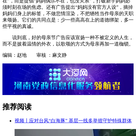
在”，而是提倡“妈妈偶尔不在，也没关系”，打破新手妈妈必
须时刻在场的焦虑。还有广告提出“妈妈没有官方人设”，摘掉
妈妈们身上的标签，不做悲情渲染，不把牺牲当作母亲的天职
来颂扬。它们的共同点是：少一些高高在上的道德绑架，多一
些平视的真诚。
说到底，好的母亲节广告应该宣扬一种不被定义的人生，
而不是披着温情的外衣，以歌颂的方式为母亲再加一道枷锁。
编辑：赵地 审核 ：麻文静
推荐阅读
视频丨应对台风“白海豚” 基层一线多举措守护特殊群体