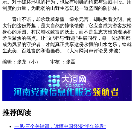
示。对于破坏环境的行为，也应有明确的约束与惩戒手段。用
制度的力量，为脆弱的山野生态筑起一道坚固的防护林。
青山不语，却承载着希望；绿水无言，却映照着文明。南
太行的这份野趣，是大自然的慷慨馈赠，它应当成为游客放松
身心的乐园、村民增收致富的沃土，而不是生态灾难的现场和
矛盾聚焦的痛点。让“文明”与“野趣”并肩同行，每一位游客都
成为风景的守护者，才能真正共享这份永恒的山水之乐，绘就
生态美、百姓富的和谐画卷。（大河网河声评论员 朱波）
编辑：张龙（小） 审核 ：张磊
推荐阅读
一见·三个关键词，读懂中国经济“半年答卷”