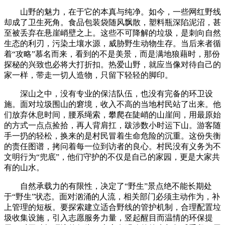
山野的魅力，在于它的本真与纯净。如今，一些网红野线
却成了卫生死角。食品包装袋随风飘散，塑料瓶深陷泥沼，甚
至被丢弃在悬崖峭壁之上。这些不可降解的垃圾，是刺向自然
生态的利刃，污染土壤水源，威胁野生动物生存。当后来者循
着“攻略”慕名而来，看到的不是美景，而是满地狼藉时，那份
探秘的兴致也必将大打折扣。热爱山野，就应当像对待自己的
家一样，带走一切人造物，只留下轻轻的脚印。
深山之中，没有专业的保洁队伍，也没有完备的环卫设
施。面对垃圾围山的窘境，收入不高的当地村民站了出来。他
们放弃休息时间，腰系绳索，攀爬在陡峭的山崖间，用最原始
的方式一点点捡拾，再人背肩扛，跋涉数小时运下山。游客随
手一扔的轻松，换来的是村民冒着生命危险的沉重。这份失衡
的责任图谱，拷问着每一位到访者的良心。村民没有义务为不
文明行为“兜底”，他们守护的不仅是自己的家园，更是大家共
有的山水。
自然承载力的有限性，决定了“野生”景点绝不能长期处
于“野生”状态。面对汹涌的人流，相关部门必须主动作为，补
上管理的短板。要探索建立适合野线的管护机制，合理配置垃
圾收集设施，引入志愿服务力量，竖起醒目而温情的环保提