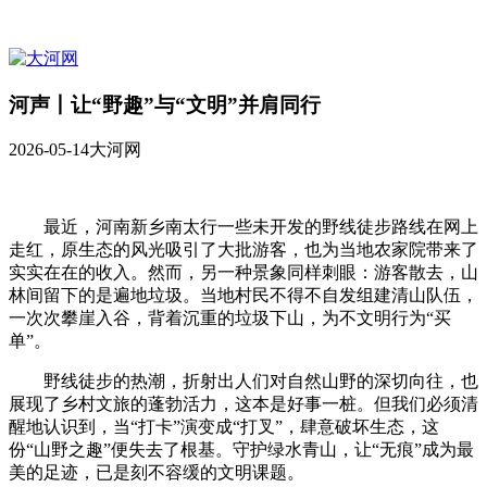
河声丨让“野趣”与“文明”并肩同行
2026-05-14
大河网
最近，河南新乡南太行一些未开发的野线徒步路线在网上
走红，原生态的风光吸引了大批游客，也为当地农家院带来了
实实在在的收入。然而，另一种景象同样刺眼：游客散去，山
林间留下的是遍地垃圾。当地村民不得不自发组建清山队伍，
一次次攀崖入谷，背着沉重的垃圾下山，为不文明行为“买
单”。
野线徒步的热潮，折射出人们对自然山野的深切向往，也
展现了乡村文旅的蓬勃活力，这本是好事一桩。但我们必须清
醒地认识到，当“打卡”演变成“打叉”，肆意破坏生态，这
份“山野之趣”便失去了根基。守护绿水青山，让“无痕”成为最
美的足迹，已是刻不容缓的文明课题。