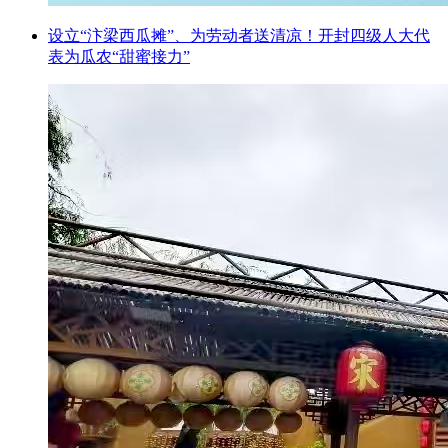
设立“汴梁西瓜摊”、为劳动者送清凉！开封四级人大代
表为瓜农“甜蜜接力”