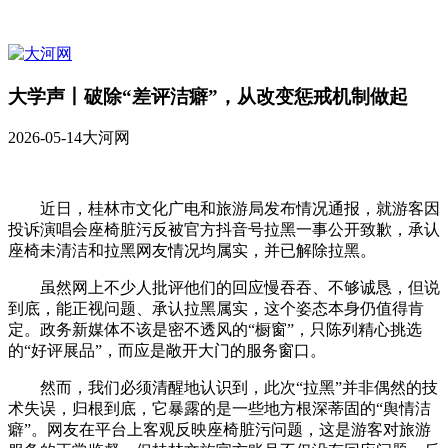
大学声丨破除“差评洁癖”，从改变惩戒机制做起
2026-05-14
大河网
近日，桂林市文化广电和旅游局发布情况通报，就游客因
投诉演唱会座椅脏污反被官方抖音号拉黑一事公开致歉，承认
座椅未清洁和拉黑网友情况均属实，并已解除拉黑。
虽然网上不少人批评他们的回应慢吞吞、不够诚恳，但说
到底，能正视问题、承认拉黑属实，这个姿态本身仍值得肯
定。政务新媒体不该是密不透风的“橱窗”，只陈列精心挑选
的“好评展品”，而应是敞开大门的服务窗口。
然而，我们必须清醒地认识到，此次“拉黑”并非偶然的技
术失误，归根到底，它暴露的是一些地方根深蒂固的“舆情洁
癖”。网友在平台上客观反映座椅脏污问题，这是游客对旅游