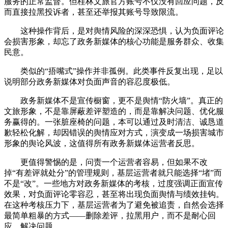
服务的正常监督。但桂林文旅官方账号不仅没有回应问题，反
而直接拉黑投诉者，甚至还举报其账号导致限流。
这种操作背后，是对舆情风险的深深恐惧，认为负面评论
会损害形象，却忘了政务新媒体的核心功能是服务群众、收集
民意。
类似的“捂嘴式”操作并非孤例。此类事件反复出现，足以
说明部分政务新媒体对负面声音的容忍度极低。
政务新媒体不是宣传橱窗，更不是舆情“防火墙”。真正的
文旅形象，不是靠屏蔽差评塑造的，而是靠解决问题、优化服
务赢得的。一张脏座椅的问题，本可以通过及时清洁、诚恳道
歉轻松化解，却因错误的舆情应对方式，演变成一场损害城市
形象的舆论风波，这值得所有政务新媒体运营者反思。
更值得警惕的是，问责一个运营者容易，但如果不改
掉“有差评就处分”的管理规则，基层运营者就只能选择“堵”而
不是“改”。一些地方对政务新媒体的考核，过度强调正面宣传
效果，对负面评论零容忍，甚至将出现负面舆情与绩效挂钩。
在这种考核压力下，基层运营者为了避免被追责，自然会选择
最简单粗暴的方式——删除差评，拉黑用户，而不是耐心回
应、解决问题。