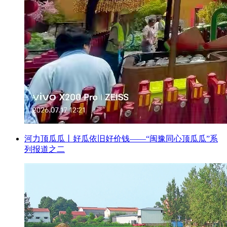
河力顶瓜瓜丨好瓜依旧好价钱——“闽豫同心顶瓜瓜”系
列报道之二