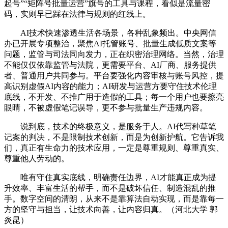
起号”“矩阵号批量运营”旗号的工具与课程，看似是流量密
码，实则早已踩在法律与规则的红线上。
AI技术快速渗透生活各场景，各种乱象频出。中央网信
办已开展专项整治，聚焦AI托管账号、批量生成低质文案等
问题，监管与司法同向发力，正在织密治理网络。当然，治理
不能仅仅依靠监管与法院，更需要平台、AI厂商、服务提供
者、普通用户共同参与。平台要强化内容审核与账号风控，提
高识别虚假AI内容的能力；AI研发与运营方要守住技术伦理
底线，不开发、不推广用于造假的工具；每一个用户也要擦亮
眼睛，不被虚假笔记误导，更不参与批量生产违规内容。
说到底，技术的终极意义，是服务于人。AI代写种草笔
记案的判决，不是限制技术创新，而是为创新护航。它告诉我
们，真正有生命力的技术应用，一定是尊重规则、尊重真实、
尊重他人劳动的。
唯有守住真实底线，明确责任边界，AI才能真正成为提
升效率、丰富生活的帮手，而不是破坏信任、制造混乱的推
手。数字空间的清朗，从来不是靠算法自动实现，而是靠每一
方的坚守与担当，让技术向善，让内容归真。（河北大学 郭
炎昆）