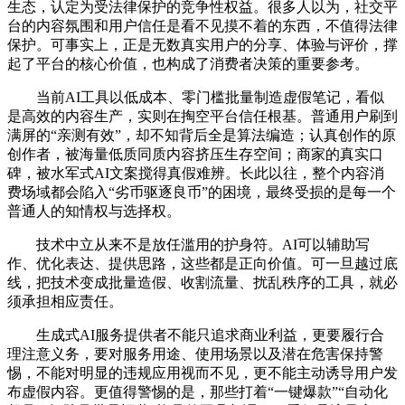
生态，认定为受法律保护的竞争性权益。很多人以为，社交平
台的内容氛围和用户信任是看不见摸不着的东西，不值得法律
保护。可事实上，正是无数真实用户的分享、体验与评价，撑
起了平台的核心价值，也构成了消费者决策的重要参考。
当前AI工具以低成本、零门槛批量制造虚假笔记，看似
是高效的内容生产，实则在掏空平台信任根基。普通用户刷到
满屏的“亲测有效”，却不知背后全是算法编造；认真创作的原
创作者，被海量低质同质内容挤压生存空间；商家的真实口
碑，被水军式AI文案搅得真假难辨。长此以往，整个内容消
费场域都会陷入“劣币驱逐良币”的困境，最终受损的是每一个
普通人的知情权与选择权。
技术中立从来不是放任滥用的护身符。AI可以辅助写
作、优化表达、提供思路，这些都是正向价值。可一旦越过底
线，把技术变成批量造假、收割流量、扰乱秩序的工具，就必
须承担相应责任。
生成式AI服务提供者不能只追求商业利益，更要履行合
理注意义务，要对服务用途、使用场景以及潜在危害保持警
惕，不能对明显的违规应用视而不见，更不能主动诱导用户发
布虚假内容。更值得警惕的是，那些打着“一键爆款”“自动化