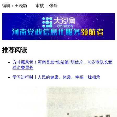
编辑：王晓颖 审核 ：张磊
推荐阅读
方寸藏风骨！河南首发“铁姑娘”明信片，76岁老队长受
聘名誉局长
学习进行时丨人民的健康、体质、幸福一脉相承