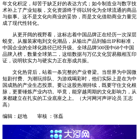
年文化积淀，却苦于缺乏好的表达方式；如今制造业与数字技
术补上了产业短板，文化资源终于得以转化为全球流通的商品
与叙事。这不是文化向商业的妥协，而是文化借助商业力量完
成了现代性转化。
从更开阔的视野看，这标志着中国品牌正在经历一次深层
蜕变。从服装家电到文化潮品，从输出产品到输出IP和标准，
中国企业的全球化路径已经升级。全球品牌500强中68个中国
品牌入榜，数量全球第二，这组数据与万亿文化贸易额相互印
证，说明软实力与硬实力正在形成共振。
文化热背后，站着一条完整的产业脊梁。当世界为中国微
短剧付费、为潮玩排队、为游戏喝彩时，他们实际上是在为中
国成熟的产业生态投票。要让这股热潮持续，既要守住文化根
脉，更要锤炼产业内功。毕竟，能穿越周期的文化影响力，从
来都建立在扎实的工业底座之上。（大河网河声评论员 王志
高）
编辑：赵地 审核 ：张磊