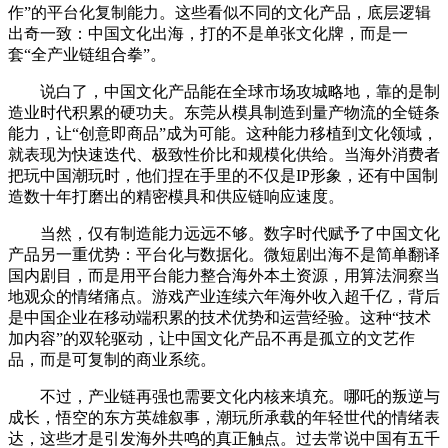
作”的平台化复制能力。这些看似不同的文化产品，底层逻辑
出奇一致：中国文化出海，打的不是单张文化牌，而是一
套“全产业链组合拳”。
说白了，中国文化产品能在全球市场攻城略地，靠的是制
造业时代积累的硬功夫。东莞从模具制造到量产物流的全链条
能力，让“创意即商品”成为可能。这种能力移植到文化领域，
就表现为快速迭代、极致性价比和规模化供给。当海外消费者
把玩中国潮玩时，他们捏在手里的不仅是IP形象，还有中国制
造数十年打磨出的精密模具和供应链响应速度。
当然，仅有制造能力远远不够。数字时代赋予了中国文化
产品另一重优势：平台化与数据化。微短剧出海不是简单翻译
国内剧目，而是用平台能力整合海外本土资源，用算法洞察当
地观众的情绪痛点。游戏产业连续六年海外收入超千亿，背后
是中国企业在移动端积累的技术优势和运营经验。这种“技术
加内容”的双轮驱动，让中国文化产品不再是孤立的文艺作
品，而是可复制的商业系统。
不过，产业链再强也需要文化内核来填充。哪吒的叛逆与
成长，悟空的东方英雄叙事，潮玩所承载的年轻世代的情绪表
达，这些才是引发海外共鸣的真正触点。过去常说中国有五千