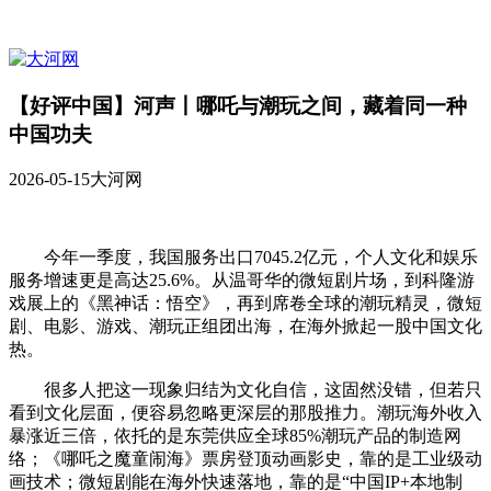
【好评中国】河声丨哪吒与潮玩之间，藏着同一种
中国功夫
2026-05-15
大河网
今年一季度，我国服务出口7045.2亿元，个人文化和娱乐
服务增速更是高达25.6%。从温哥华的微短剧片场，到科隆游
戏展上的《黑神话：悟空》，再到席卷全球的潮玩精灵，微短
剧、电影、游戏、潮玩正组团出海，在海外掀起一股中国文化
热。
很多人把这一现象归结为文化自信，这固然没错，但若只
看到文化层面，便容易忽略更深层的那股推力。潮玩海外收入
暴涨近三倍，依托的是东莞供应全球85%潮玩产品的制造网
络；《哪吒之魔童闹海》票房登顶动画影史，靠的是工业级动
画技术；微短剧能在海外快速落地，靠的是“中国IP+本地制