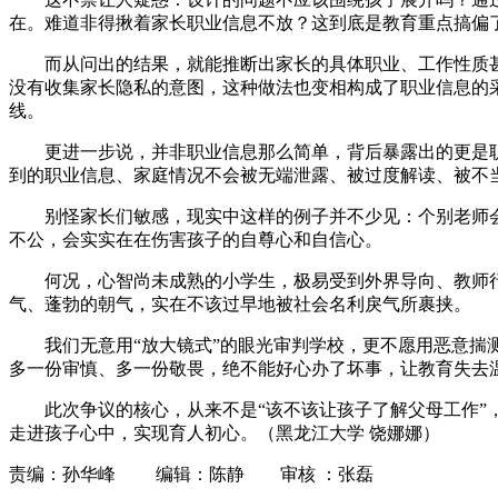
在。难道非得揪着家长职业信息不放？这到底是教育重点搞偏
而从问出的结果，就能推断出家长的具体职业、工作性质
没有收集家长隐私的意图，这种做法也变相构成了职业信息的采
线。
更进一步说，并非职业信息那么简单，背后暴露出的更是
到的职业信息、家庭情况不会被无端泄露、被过度解读、被不当
别怪家长们敏感，现实中这样的例子并不少见：个别老师
不公，会实实在在伤害孩子的自尊心和自信心。
何况，心智尚未成熟的小学生，极易受到外界导向、教师
气、蓬勃的朝气，实在不该过早地被社会名利戾气所裹挟。
我们无意用“放大镜式”的眼光审判学校，更不愿用恶意
多一份审慎、多一份敬畏，绝不能好心办了坏事，让教育失去
此次争议的核心，从来不是“该不该让孩子了解父母工作
走进孩子心中，实现育人初心。（黑龙江大学 饶娜娜）
责编：孙华峰 编辑：陈静 审核 ：张磊