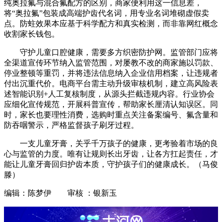
纯奥拉氟与混合氟配方的区别，商家便利用这一信息差，
将“奥拉氟”包装成高端护齿代名词，用专业名词堆砌虚假卖
点。防蛀效果本应基于科学配方和真实检测，而非靠网红概念
收割家长钱包。
守护儿童口腔健康，需要多方织密防护网。监管部门应将
全渠道宣传环节纳入监管范围，对屡教不改的商家施以罚款、
停业整顿等重罚，并将违法信息纳入企业信用档案，让违规者
付出沉重代价。电商平台需主动升级审核机制，建立高风险表
述智能识别+人工复核制度，从源头拦截违规内容。行业协会
应细化宣传规范，开展科普宣传，帮助家长厘清认知误区。同
时，家长也要理性消费，选购时重点关注备案编号、氟含量和
防吞咽警示，严格监督孩子刷牙过程。
一支儿童牙膏，关乎千万孩子的健康，更考验着市场的良
心与监管的力度。唯有让规则长出牙齿，让各方扛起责任，才
能让儿童牙膏回归护齿本质，守护孩子们的健康成长。（马俊
滕）
编辑：陈梦伊 审核 ：银新玉