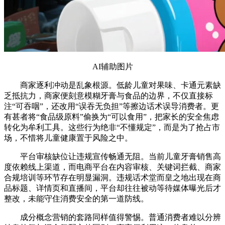
AI辅助图片
商家逐利冲动是乱象根源。低龄儿童对果味、卡通元素缺
乏抵抗力，商家便刻意模糊牙膏与食品的边界，不仅直接标
注“可吞咽”，还改用“误吞无负担”等擦边话术误导消费者。更
有甚者将“食品级原料”偷换为“可以食用”，把家长的安全焦虑
转化为牟利工具。这些行为绝非“不懂规定”，而是为了抢占市
场，不惜将儿童健康置于风险之中。
平台审核缺位让违规宣传畅通无阻。当前儿童牙膏销售高
度依赖线上渠道，而电商平台在内容审核、关键词拦截、商家
合规培训等环节存在明显漏洞。违规话术堂而皇之地出现在商
品标题、详情页和直播间，平台却往往被动等待媒体曝光后才
整改，未能守住消费安全的第一道防线。
成分概念营销的套路同样值得警惕。普通消费者难以分辨