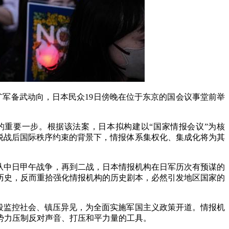
扩军备武动向，日本民众19日傍晚在位于东京的国会议事堂前举
重要一步。根据该法案，日本拟构建以“国家情报会议”为核
摆脱战后国际秩序约束的背景下，情报体系集权化、集成化将为其
从中日甲午战争，再到二战，日本情报机构在日军历次有预谋的
历史，反而重拾强化情报机构的历史剧本，必然引发地区国家的
段监控社会、镇压异见，为全面实施军国主义政策开道。情报机
势力压制反对声音、打压和平力量的工具。