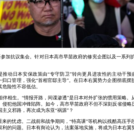
语参加抗议集会。针对日本高市早苗政府的修宪企图以及一系列
动日本安保政策由“专守防卫”转向更具进攻性的主动干预的
一归口管理，强化“首相官邸主导”。在日本右翼势力企图彻底
其危险性不容低估。
相生。“情报开路，间谍渗透”是日本对外扩张的惯用策略。
、侵犯他国冲锋陷阵。如今，高市早苗政府不但不深刻反省侵略
主义邪路，再次成为东亚“祸源”？
来的忧虑。二战前和战争期间，“特高课”等机构以残酷高压手
权利的问题。日本有舆论认为，法案落地实施，将成为日本右翼