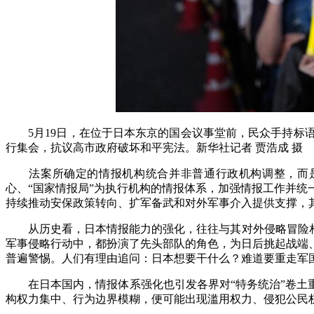
5月19日，在位于日本东京的国会议事堂前，民众手持标
行集会，抗议高市政府破坏和平宪法。新华社记者 贾浩成 摄
法案所确定的情报机构统合并非普通行政机构调整，而是推
心、“国家情报局”为执行机构的情报体系，加强情报工作并统
持续推动安保政策转向、扩军备武和对外军事介入提供支撑，
从历史看，日本情报能力的强化，往往与其对外侵略冒险相伴
军事侵略行动中，都扮演了先头部队的角色，为日后挑起战端
普遍警惕。人们有理由追问：日本想要干什么？难道要重走军国
在日本国内，情报体系强化也引发各界对“特务统治”卷土重
构权力集中、行为边界模糊，便可能出现滥用权力、侵犯公民