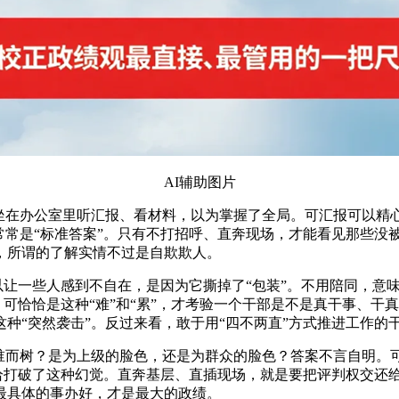
AI辅助图片
了坐在办公室里听汇报、看材料，以为掌握了全局。可汇报可以精
常常是“标准答案”。只有不打招呼、直奔现场，才能看见那些没
，所谓的了解实情不过是自欺欺人。
所以让一些人感到不自在，是因为它撕掉了“包装”。不用陪同，
。可恰恰是这种“难”和“累”，才考验一个干部是不是真干事、
种“突然袭击”。反过来看，敢于用“四不两直”方式推进工作的
为谁而树？是为上级的脸色，还是为群众的脸色？答案不言自明。
恰恰打破了这种幻觉。直奔基层、直插现场，就是要把评判权交还
最具体的事办好，才是最大的政绩。