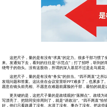
这把尺子，量的是有没有“求真”的定力。很多干部习惯
来。发通知下去，看到的往往是“示范点”；打了招呼，听到的
绕弯子的劲头。没有这股劲，所谓的深入基层不过是走马观花
这把尺子，量的是有没有“务实”的担当。“四不两直”之
发现问题和答案。这比坐在会议室里听PPT难多了，也累多了
愿意在镜头前亮相、不愿意在难题前露脸的干部，最怕的就是这
更关键的是，这把尺子量的是政绩观的“落脚点”。政绩
写漂亮了、把陪同安排周到了，就是“讲政治”。“四不两直”
好，他们只看路通了没有、水清了没有、事办了没有。把这些