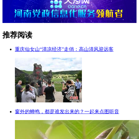
推荐阅读
重庆仙女山“清凉经济”走俏：高山清风迎远客
窗外的蝉鸣，都是谁发出来的？一起来点图听音