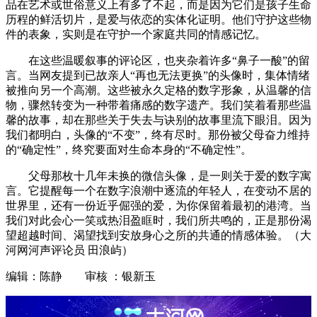
品在艺术或世俗意义上有多了不起，而是因为它们是孩子生命
历程的鲜活切片，是爱与依恋的实体化证明。他们守护这些物
件的表象，实则是在守护一个家庭共同的情感记忆。
在这些温暖叙事的评论区，也夹杂着许多“鼻子一酸”的留
言。当网友提到已故亲人“再也无法更换”的头像时，集体情绪
被推向另一个高潮。这些被永久定格的数字形象，从温馨的信
物，骤然转变为一种带着痛感的数字遗产。我们笑着看那些温
馨的故事，却在那些关于失去与诀别的故事里流下眼泪。因为
我们都明白，头像的“不变”，终有尽时。那份被父母奋力维持
的“确定性”，终究要面对生命本身的“不确定性”。
父母那枚十几年未换的微信头像，是一则关于爱的数字寓
言。它提醒每一个在数字浪潮中逐流的年轻人，在变动不居的
世界里，还有一份近乎倔强的爱，为你保留着最初的港湾。当
我们对此会心一笑或热泪盈眶时，我们所共鸣的，正是那份渴
望超越时间、渴望找到安放身心之所的共通的情感体验。（大
河网河声评论员 田浪屿）
编辑：陈静 审核 ：银新玉