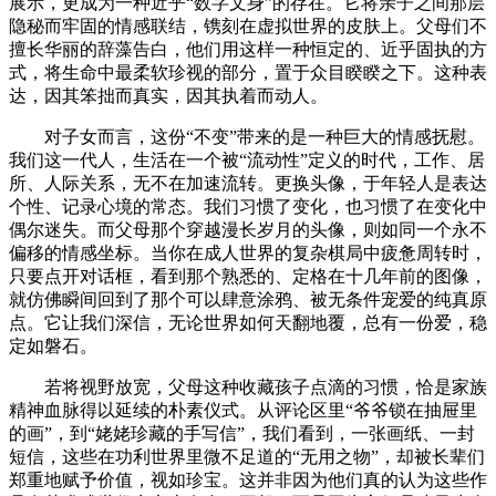
展示，更成为一种近乎“数字文身”的存在。它将亲子之间那层
隐秘而牢固的情感联结，镌刻在虚拟世界的皮肤上。父母们不
擅长华丽的辞藻告白，他们用这样一种恒定的、近乎固执的方
式，将生命中最柔软珍视的部分，置于众目睽睽之下。这种表
达，因其笨拙而真实，因其执着而动人。
对子女而言，这份“不变”带来的是一种巨大的情感抚慰。
我们这一代人，生活在一个被“流动性”定义的时代，工作、居
所、人际关系，无不在加速流转。更换头像，于年轻人是表达
个性、记录心境的常态。我们习惯了变化，也习惯了在变化中
偶尔迷失。而父母那个穿越漫长岁月的头像，则如同一个永不
偏移的情感坐标。当你在成人世界的复杂棋局中疲惫周转时，
只要点开对话框，看到那个熟悉的、定格在十几年前的图像，
就仿佛瞬间回到了那个可以肆意涂鸦、被无条件宠爱的纯真原
点。它让我们深信，无论世界如何天翻地覆，总有一份爱，稳
定如磐石。
若将视野放宽，父母这种收藏孩子点滴的习惯，恰是家族
精神血脉得以延续的朴素仪式。从评论区里“爷爷锁在抽屉里
的画”，到“姥姥珍藏的手写信”，我们看到，一张画纸、一封
短信，这些在功利世界里微不足道的“无用之物”，却被长辈们
郑重地赋予价值，视如珍宝。这并非因为他们真的认为这些作