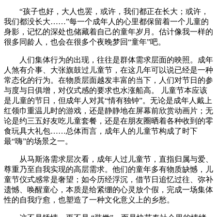
“孩子也好，大人也罢，或许，我们都正在长大；或许，
我们都没长大……”每一个成年人的心里都保留着一个儿童的
身影，记忆的深处也储藏着自己的童年岁月。估计像我一样的
很多同龄人，也会在很多个夜晚梦回“童年”吧。
人们集体行为的出现，往往是群体需求层面的映照。成年
人煞有介事、大张旗鼓过儿童节，在这几年可以说已经是一种
常态化的行为。在物质层面越发丰富的当下，人们对节日的参
与度与日俱增，对仪式感的要求也水涨船高。 儿童节本应该
是儿童的节日，但成年人对其“情有独钟”。无论是成年人戴上
红领巾重温儿时的游戏，还是静静地在屏幕前欣赏动画片；无
论是约三五好友吃儿童套餐，还是在朋友圈晒着各种收到的零
食玩具大礼包……总体而言，成年人的儿童节构成了时下
最“嗨”的场景之一。
从马斯洛需求层次看，成年人过儿童节，直指归属与爱、
尊重乃至自我实现的高层需求。他们的童年多有物质缺憾，儿
童节仪式感常是奢望；如今历经浮沉，借节日追忆过往、弥补
遗憾、唤醒童心，本质是给紧绷的心灵放个假，完成一场集体
性的自我疗愈，也塑造了一种文化意义上的乡愁。