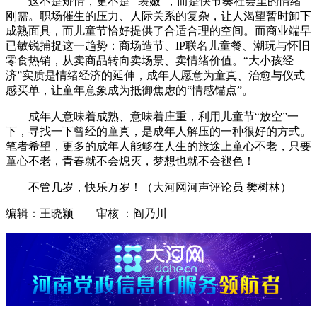
这不是矫情，更不是 “装嫩”，而是快节奏社会里的情绪
刚需。职场催生的压力、人际关系的复杂，让人渴望暂时卸下
成熟面具，而儿童节恰好提供了合适合理的空间。而商业端早
已敏锐捕捉这一趋势：商场造节、IP联名儿童餐、潮玩与怀旧
零食热销，从卖商品转向卖场景、卖情绪价值。“大小孩经
济”实质是情绪经济的延伸，成年人愿意为童真、治愈与仪式
感买单，让童年意象成为抵御焦虑的“情感锚点”。
成年人意味着成熟、意味着庄重，利用儿童节“放空”一
下，寻找一下曾经的童真，是成年人解压的一种很好的方式。
笔者希望，更多的成年人能够在人生的旅途上童心不老，只要
童心不老，青春就不会熄灭，梦想也就不会褪色！
不管几岁，快乐万岁！（大河网河声评论员 樊树林）
编辑：王晓颖 审核 ：阎乃川