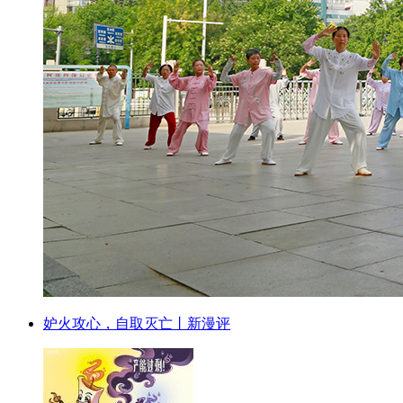
妒火攻心，自取灭亡丨新漫评