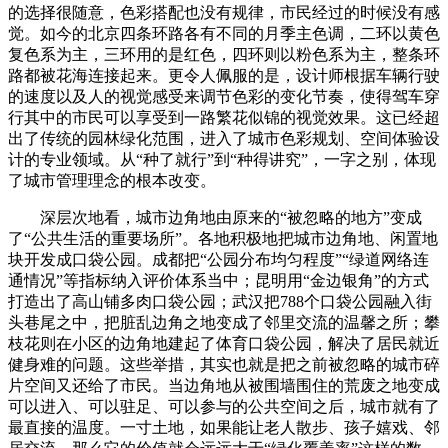
的选择很随意，色彩搭配也没有规律，市民经过的时候没有感
觉。如今的北京四条环路各有不同的月季主色调，二环以黄色
复色系为主，三环用的是红色，四环则以粉色系为主，整条环
路都被花海连接起来。更令人佩服的是，设计师根据车辆行驶
的速度以及人的视觉感受来调节色彩的变化节奏，使得驾车穿
行其中的市民可以享受到一路繁花似锦的视觉效果。这已经超
出了传统的园林绿化范围，进入了城市色彩规划、空间体验设
计的专业领域。从“种了就行”到“种得讲究”，一字之别，体现
了城市管理理念的根本改变。
深层次地看，城市边角地由原来的“被忽略的地方”变成
了“公共生活的重要场所”。各地积极地把城市边角地、闲置地
块开发成口袋公园。成都把“公园分布均匀程度”“绿道网络连
通情况”等指标纳入评价体系当中；昆明用“金边银角”的方式
打造出了高山铺多肉口袋公园；武汉把788个口袋公园融入街
头巷尾之中，把脏乱边角之地变成了邻里交流的温馨之所；攀
枝花则在小区的边角地建起了体育口袋公园，解决了居民就近
健身难的问题。这些举措，其实也就是把之前被忽略的城市碎
片空间又还给了市民。当边角地从被围墙围住的荒废之地变成
可以进入、可以驻足、可以参与的公共空间之后，城市就有了
最直接的温度。一寸土地，如果能让老人散步、孩子嬉戏、邻