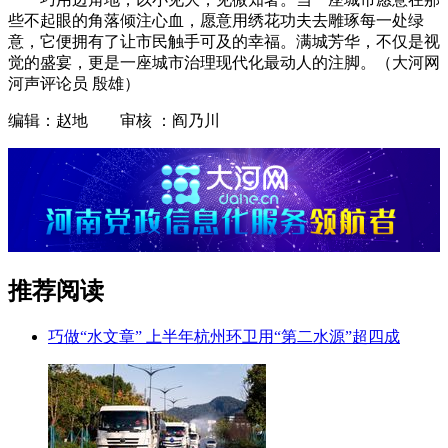
些不起眼的角落倾注心血，愿意用绣花功夫去雕琢每一处绿
意，它便拥有了让市民触手可及的幸福。满城芳华，不仅是视
觉的盛宴，更是一座城市治理现代化最动人的注脚。（大河网
河声评论员 殷雄）
编辑：赵地 审核 ：阎乃川
推荐阅读
巧做“水文章” 上半年杭州环卫用“第二水源”超四成