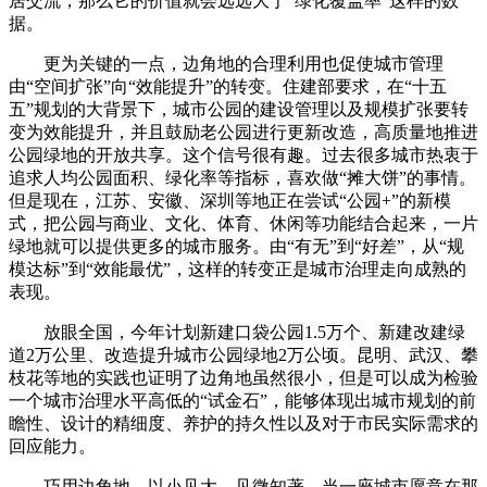
居交流，那么它的价值就会远远大于“绿化覆盖率”这样的数
据。
更为关键的一点，边角地的合理利用也促使城市管理
由“空间扩张”向“效能提升”的转变。住建部要求，在“十五
五”规划的大背景下，城市公园的建设管理以及规模扩张要转
变为效能提升，并且鼓励老公园进行更新改造，高质量地推进
公园绿地的开放共享。这个信号很有趣。过去很多城市热衷于
追求人均公园面积、绿化率等指标，喜欢做“摊大饼”的事情。
但是现在，江苏、安徽、深圳等地正在尝试“公园+”的新模
式，把公园与商业、文化、体育、休闲等功能结合起来，一片
绿地就可以提供更多的城市服务。由“有无”到“好差”，从“规
模达标”到“效能最优”，这样的转变正是城市治理走向成熟的
表现。
放眼全国，今年计划新建口袋公园1.5万个、新建改建绿
道2万公里、改造提升城市公园绿地2万公顷。昆明、武汉、攀
枝花等地的实践也证明了边角地虽然很小，但是可以成为检验
一个城市治理水平高低的“试金石”，能够体现出城市规划的前
瞻性、设计的精细度、养护的持久性以及对于市民实际需求的
回应能力。
巧用边角地，以小见大，见微知著。当一座城市愿意在那