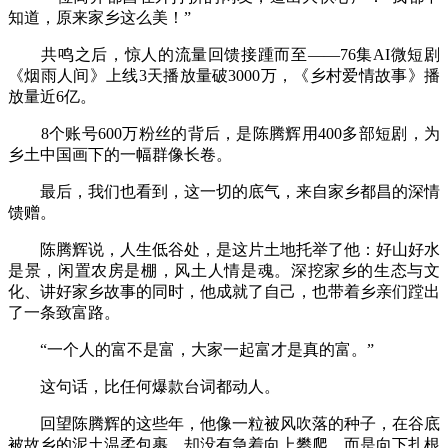
知道，原来家乡这么美！”
共鸣之后，惊人的流量回馈接踵而至——76集AI微短剧
《烟雨人间》上线3天播放量破3000万，《乡村爱情故事》播
放量近6亿。
8个账号600万粉丝的背后，是陈腾辉用400多部短剧，为
乡土中国画下的一幅群像长卷。
最后，我们也看到，这一切的底气，来自家乡都昌的深情
馈赠。
陈腾辉说，人生低谷处，是这片土地托举了他：好山好水
是景，闲置农房是棚，风土人情是魂。深挖家乡的生态与文
化、讲好家乡故事的同时，他成就了自己，也带着乡亲们蹚出
了一条致富路。
“一个人的富不是富，大家一起富才是真的富。”
这句话，比任何爆款台词都动人。
回望陈腾辉的这些年，他像一粒被风吹落的种子，在谷底
被故乡的泥土温柔包裹，却没有急着向上攀爬，而是向下扎根