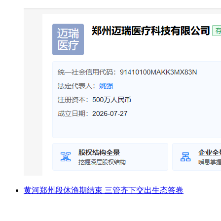
黄河郑州段休渔期结束 三管齐下交出生态答卷