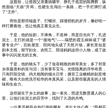
这股劲，让曾因父亲重病辍学、挣扎于底层的陈腾辉，纵
然面临“天崩”开局，也硬生生闯出一条路，把一手烂牌打成
了“王炸”。
而恰是那些端盘子、打螺丝、踩缝纫机的岁月，像砂纸一
样打磨着他，也让他真正看见众生。
于是，他的短剧，不捧角，不造神，而是目光向下，扎进
泥土，主打的就是一个“接地气”——隔壁的霞玉婶婶成了“婆
婆专业户”，百姓屋堂、田间地头成了天然片场，家长里短是
剧本主线，留守妇女、农民工、陪读妈妈这些小人物，成了故
事中闪闪发光的主角。
于是，他的镜头下，少了妆容精致的帅哥美女，多了邻里
乡亲最质朴的笑与泪；没有香车宝马、光怪陆离的浮华布景，
只有阡陌交错、鸡犬相闻的烟火日常；摒弃工业糖精的刻意堆
砌，唯有大自然洗尽铅华的本真风采，以及那些最真实的人情
味和生命力。
这些诞生于乡土的故事，如一束光，照进无数普通人的心
里，让他们在泥土的芬芳中，找到了久违的共鸣。
一位离开都昌在外打拼的网友，道出大伙心声：“我都不