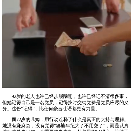
92岁的老人也许已经步履蹒跚，也许已经记不清很多事，
但她记得自己是一名党员，记得按时交纳党费是党员应尽的义
务。这份“记得”，比任何豪言壮语都更有力量。
而72岁的儿媳，用行动诠释了什么是真正的支持与理解。
她没有嫌麻烦，没有觉得“婆婆年纪大了不用交了”，而是认真