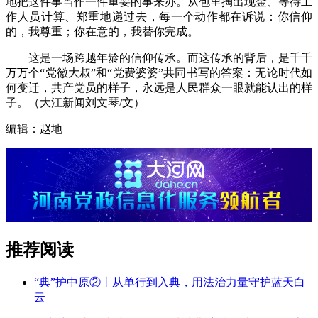
地把这件事当作一件重要的事来办。从包里掏出现金、等待工
作人员计算、郑重地递过去，每一个动作都在诉说：你信仰
的，我尊重；你在意的，我替你完成。
这是一场跨越年龄的信仰传承。而这传承的背后，是千千
万万个“党徽大叔”和“党费婆婆”共同书写的答案：无论时代如
何变迁，共产党员的样子，永远是人民群众一眼就能认出的样
子。（大江新闻刘文琴/文）
编辑：赵地
推荐阅读
“典”护中原②‌丨从单行到入典，用法治力量守护蓝天白
云