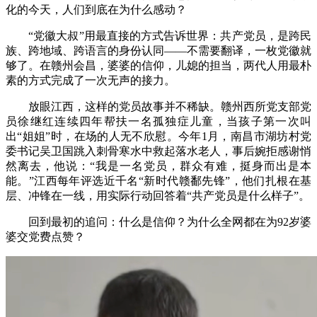
化的今天，人们到底在为什么感动？
“党徽大叔”用最直接的方式告诉世界：共产党员，是跨民
族、跨地域、跨语言的身份认同——不需要翻译，一枚党徽就
够了。在赣州会昌，婆婆的信仰，儿媳的担当，两代人用最朴
素的方式完成了一次无声的接力。
放眼江西，这样的党员故事并不稀缺。赣州西所党支部党
员徐继红连续四年帮扶一名孤独症儿童，当孩子第一次叫
出“姐姐”时，在场的人无不欣慰。今年1月，南昌市湖坊村党
委书记吴卫国跳入刺骨寒水中救起落水老人，事后婉拒感谢悄
然离去，他说：“我是一名党员，群众有难，挺身而出是本
能。”江西每年评选近千名“新时代赣鄱先锋”，他们扎根在基
层、冲锋在一线，用实际行动回答着“共产党员是什么样子”。
回到最初的追问：什么是信仰？为什么全网都在为92岁婆
婆交党费点赞？