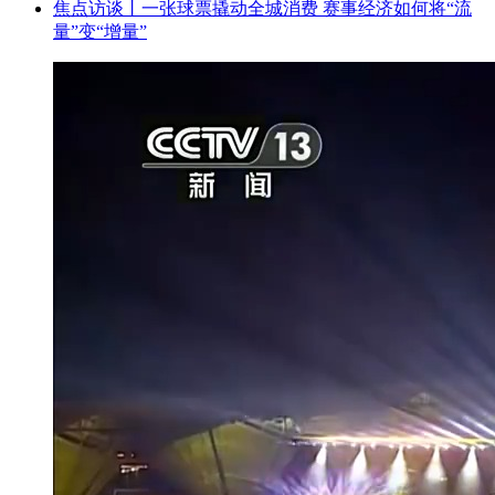
焦点访谈丨一张球票撬动全城消费 赛事经济如何将“流
量”变“增量”