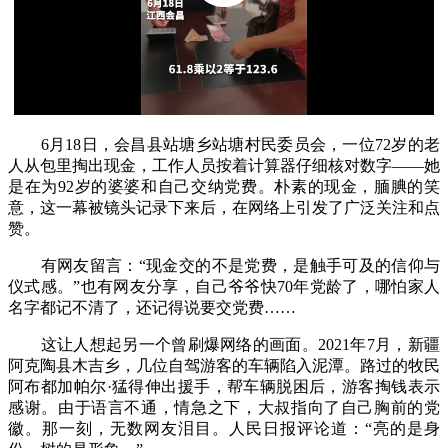
6月18日，会昌县站塘乡站塘村民委员会，一位72岁的老
人从包里掏出现金，工作人员按着计算器仔细核对数字——她
是在为92岁的婆婆和自己交纳党费。朴素的现金，腼腆的笑
意，这一幕被镜头记录下来后，在网络上引发了广泛关注和点
赞。
有网友留言：“现金交的不是党费，是触手可及的信仰与
仪式感。”也有网友分享，自己爷爷快70年党龄了，哪怕家人
名字都记不清了，还记得说要交党费……
这让人想起另一个曾刷爆网络的画面。2021年7月，新疆
阿克陶县木吉乡，几位自驾游客的车辆陷入泥潭。路过的牧民
阿布都加帕尔·猛得伸出援手，帮车辆脱困后，游客掏钱表示
感谢。由于语言不通，情急之下，大叔指向了自己胸前的党
徽。那一刻，无数网友泪目。人民日报评论道：“亮的是身