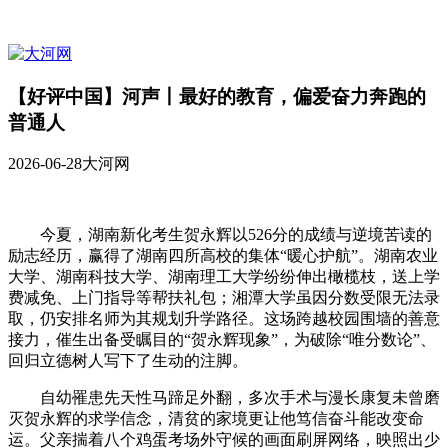
【好评中国】河声丨最好的教育，偏爱奋力奔跑的
普通人
2026-06-28
大河网
今夏，湖南新化考生贺永辉以526分的成绩与逆境苦读的
励志经历，赢得了湖南四所高校的集体“暖心护航”。湖南农业
大学、湖南科技大学、湖南理工大学纷纷伸出橄榄枝，送上学
费减免、上门指导等帮扶礼包；湘潭大学虽因分数受限无法录
取，仍安排名师为其规划升学路径。这场跨越校园围墙的善意
接力，催生出备受瞩目的“贺永辉现象”，为破除“唯分数论”、
回归立德树人写下了生动的注脚。
自幼罹患先天性马蹄足外翻，多次手术与漫长康复未曾磨
灭贺永辉的求学信念，清贫的家境更让他笃信奋斗能改变命
运。父亲揣着八个鸡蛋考场外守候的画面刷屏网络，映照出少