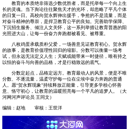
教育的本质绝非筛选少数优胜者，而是托举每一个向上生
长的灵魂。当下舆论往往聚焦天才的光环，却忽略了平凡个体
的日复一日。高校向贺永辉伸出援手，争抢的不是流量，而是
对奋斗精神的尊崇，是捍卫教育公平的良知。完善助学保障、
下沉招生服务、倾注人文关怀，这一系列举措让教育普惠的阳
光照进大山，让每一份奋力奔跑都被看见、被尊重。
八枚鸡蛋承载质朴父爱，一场善意见证教育初心。贺永辉
的故事，是教育价值理性回归的缩影。分数可以衡量一场考
试，但永远无法定义人生；天赋或能带来一时捷径，唯有持之
以恒的奋斗与向善的品格，才是行稳致远的底气。
分数定起点，品格定远方。教育最动人的风景，便是不唯
分数、不逐流量，温柔守护每一位在尘埃中奋力奔跑的普通
人。愿“贺永辉现象”持续释放正能量，引导更多学校心怀善
意、恪守初心，让教育的温暖照亮每一个平凡的追梦人。（大
河网河声评论员 王同文）
编辑：赵地 审核：王世洋