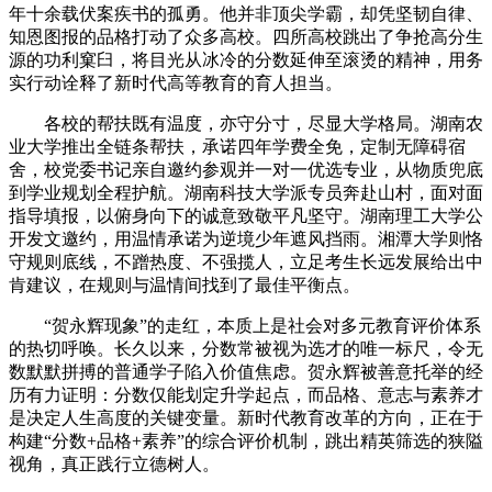
年十余载伏案疾书的孤勇。他并非顶尖学霸，却凭坚韧自律、
知恩图报的品格打动了众多高校。四所高校跳出了争抢高分生
源的功利窠臼，将目光从冰冷的分数延伸至滚烫的精神，用务
实行动诠释了新时代高等教育的育人担当。
各校的帮扶既有温度，亦守分寸，尽显大学格局。湖南农
业大学推出全链条帮扶，承诺四年学费全免，定制无障碍宿
舍，校党委书记亲自邀约参观并一对一优选专业，从物质兜底
到学业规划全程护航。湖南科技大学派专员奔赴山村，面对面
指导填报，以俯身向下的诚意致敬平凡坚守。湖南理工大学公
开发文邀约，用温情承诺为逆境少年遮风挡雨。湘潭大学则恪
守规则底线，不蹭热度、不强揽人，立足考生长远发展给出中
肯建议，在规则与温情间找到了最佳平衡点。
“贺永辉现象”的走红，本质上是社会对多元教育评价体系
的热切呼唤。长久以来，分数常被视为选才的唯一标尺，令无
数默默拼搏的普通学子陷入价值焦虑。贺永辉被善意托举的经
历有力证明：分数仅能划定升学起点，而品格、意志与素养才
是决定人生高度的关键变量。新时代教育改革的方向，正在于
构建“分数+品格+素养”的综合评价机制，跳出精英筛选的狭隘
视角，真正践行立德树人。