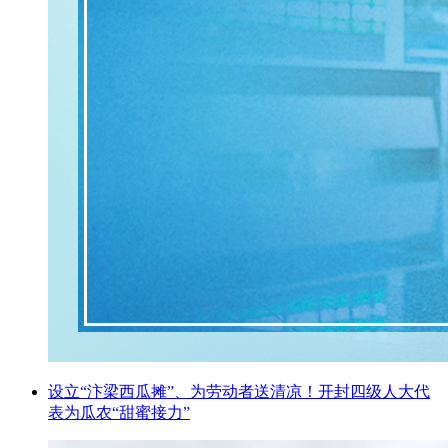
设立“汴梁西瓜摊”、为劳动者送清凉！开封四级人大代
表为瓜农“甜蜜接力”