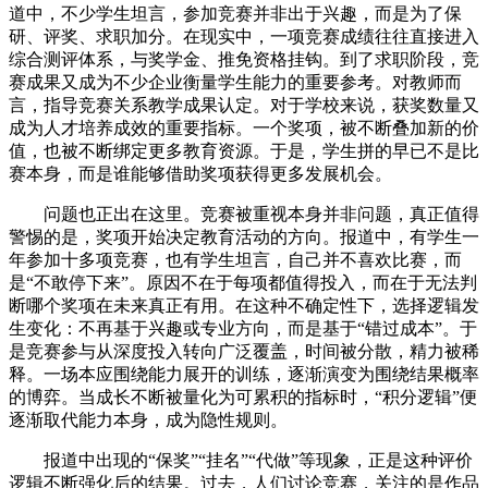
道中，不少学生坦言，参加竞赛并非出于兴趣，而是为了保
研、评奖、求职加分。在现实中，一项竞赛成绩往往直接进入
综合测评体系，与奖学金、推免资格挂钩。到了求职阶段，竞
赛成果又成为不少企业衡量学生能力的重要参考。对教师而
言，指导竞赛关系教学成果认定。对于学校来说，获奖数量又
成为人才培养成效的重要指标。一个奖项，被不断叠加新的价
值，也被不断绑定更多教育资源。于是，学生拼的早已不是比
赛本身，而是谁能够借助奖项获得更多发展机会。
问题也正出在这里。竞赛被重视本身并非问题，真正值得
警惕的是，奖项开始决定教育活动的方向。报道中，有学生一
年参加十多项竞赛，也有学生坦言，自己并不喜欢比赛，而
是“不敢停下来”。原因不在于每项都值得投入，而在于无法判
断哪个奖项在未来真正有用。在这种不确定性下，选择逻辑发
生变化：不再基于兴趣或专业方向，而是基于“错过成本”。于
是竞赛参与从深度投入转向广泛覆盖，时间被分散，精力被稀
释。一场本应围绕能力展开的训练，逐渐演变为围绕结果概率
的博弈。当成长不断被量化为可累积的指标时，“积分逻辑”便
逐渐取代能力本身，成为隐性规则。
报道中出现的“保奖”“挂名”“代做”等现象，正是这种评价
逻辑不断强化后的结果。过去，人们讨论竞赛，关注的是作品