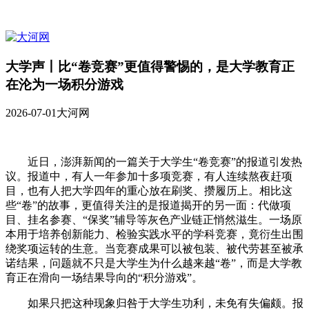
大学声丨比“卷竞赛”更值得警惕的，是大学教育正
在沦为一场积分游戏
2026-07-01
大河网
近日，澎湃新闻的一篇关于大学生“卷竞赛”的报道引发热
议。报道中，有人一年参加十多项竞赛，有人连续熬夜赶项
目，也有人把大学四年的重心放在刷奖、攒履历上。相比这
些“卷”的故事，更值得关注的是报道揭开的另一面：代做项
目、挂名参赛、“保奖”辅导等灰色产业链正悄然滋生。一场原
本用于培养创新能力、检验实践水平的学科竞赛，竟衍生出围
绕奖项运转的生意。当竞赛成果可以被包装、被代劳甚至被承
诺结果，问题就不只是大学生为什么越来越“卷”，而是大学教
育正在滑向一场结果导向的“积分游戏”。
如果只把这种现象归咎于大学生功利，未免有失偏颇。报