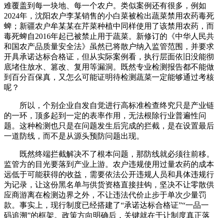
难覆盖到每一块地、每一个农户。类似案例还有很多，例如
2024年，沈阳农户李某销售的小白菜被检出蔬菜禁用农药毒死
蜱；新疆农户牟某某在芹菜种植中同样使用了该禁用农药，而
毒死蜱自2016年起已被禁止用于蔬菜。新修订的《中华人民共
和国农产品质量安全法》虽然已将散户纳入监管范围，并要求
开具承诺达标合格证，但从实际案例看，执行层面依旧没能彻
底堵住放水、篡改、复用等漏洞。既然专业检测报告都不能做
到百分百保真，又怎么可能证明待检测蔬菜一定能够通过考核
呢？
所以，个别企业自发自觉进行高标准检查终究只是产业链
的一环，顶多起到一定的表率作用，无法根除行业普遍性问
题。这种检测也只是在问题发生后完成的拦截，是在设置最后
一道防线，而不是从源头预防问题出现。
既然终端拦截解决不了根本问题，那防线就必须往前移。
监管方的目光要落到产业上游。农户违规使用过量农药的成本
远低于可能获得的收益，需要依法公开违规人员和具体违规行
为记录，让这份黑名单与供货资格直接挂钩，坚决不让零散供
应商游离在检测边界之外，不让违法代价止步于单次少量罚
款。事实上，现行制度已经搭建了“承诺达标合格证”“一品一
码追溯”的框架。政策方向明确后，关键就在于让制度真正落