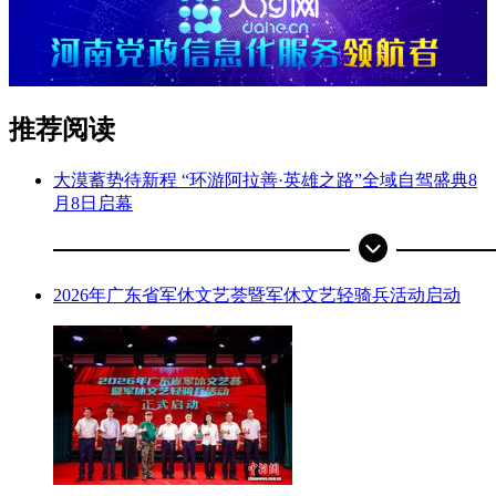
推荐阅读
大漠蓄势待新程 “环游阿拉善·英雄之路”全域自驾盛典8
月8日启幕
2026年广东省军休文艺荟暨军休文艺轻骑兵活动启动