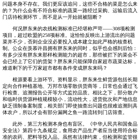
问题本身不存在。我们更应该追问，这些不合格的菜是怎么来
的？为什么会有不符合标准的蔬菜一路经过采购、运输后流入
门店待检测环节，而不是从一开始就被阻断？
何况胖东来的农残检测标准已经堪称严苛——308项检测
项目，超过欧盟的258项标准。这恰恰反映出上游流出的问题
菜并不少，否则企业没必要投入成本建立如此严格的核查机
制。公众在羡慕许昌拥有胖东来的同时，似乎也会感到后怕：
有多少没有胖东来那样检测能力的超市，那些被拦下的菜会不
会已经上了它们的货架？胖东来只能保障自家超市蔬菜达标，
难道剩下的千万家超市都有条件变成胖东来吗？
根源要看上游环节。资料显示，胖东来生鲜货源包括长期
定向合作种植基地、万邦市场零散供货商等，日常也会通过飞
行检查、追溯报告公开等方式监控品质。相比之下，部分散户
和临时供货源种植规模较小，流动性大，进货批次和产地信息
缺乏强制备案制度，相关部门即使抽查出问题也很难追溯到具
体农户，所以才会有部分漏网之鱼一路流转到门店筛查。
此外，第三方检测本身也有盲区。《中华人民共和国食品
安全法》第四十九条规定，食用农产品生产者应当使用符合标
准的农药、肥料等投入品。虽然有法律约束，但检测和监管很