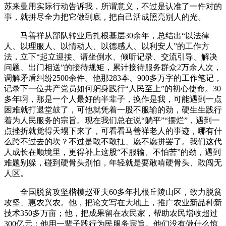
苏来曼用实际行动告诉我，所谓意义，不过是认准了一件对的
事，就拼尽全力把它做到底，把自己活成照亮别人的光。
马善祥从部队转业后扎根基层30余年，总结出“以法律
人、以理服人、以情动人、以德感人、以利安人”的工作方
法，立下“起立迎接、请坐倒水、倾听记录、交流引导、解决
问题、出门相送”的接待规矩，累计接待服务群众2万余人次，
调解矛盾纠纷2500余件。他那283本、900多万字的工作笔记，
记录下一位共产党员如何躬身践行“人民至上”的初心使命。30
多年啊，那是一个人最好的半辈子，换作是我，可能遇到一点
困难就打退堂鼓了，可他就凭着一股不服输的劲，硬生生践行
着为人民服务的宗旨。现在我们总在说“躺平”“摆烂”，遇到一
点挫折就觉得天塌下来了，可看看马善祥老人的事迹，哪有什
么跨不过去的坎？不过是敢不敢扛、愿不愿拼罢了。我们这代
人成长在顺境里，更得补上这股“不服输、不怕苦”的劲，遇到
难题别躲，碰到硬骨头别怕，年轻就是要敢啃硬骨头、敢闯无
人区。
全国脱贫攻坚楷模赵亚夫60多年扎根丘陵山区，致力脱贫
攻坚、惠农兴农。他，把论文写在大地上，推广农业新品种新
技术350多万亩；他，把成果留在农民家，帮助农民增收超过
300亿元；他用一辈子践行为民服务宗旨。他们没有做什么惊