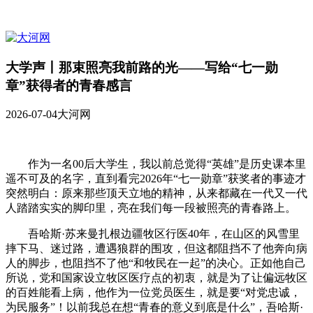
大学声丨那束照亮我前路的光——写给“七一勋
章”获得者的青春感言
2026-07-04
大河网
作为一名00后大学生，我以前总觉得“英雄”是历史课本里
遥不可及的名字，直到看完2026年“七一勋章”获奖者的事迹才
突然明白：原来那些顶天立地的精神，从来都藏在一代又一代
人踏踏实实的脚印里，亮在我们每一段被照亮的青春路上。
吾哈斯·苏来曼扎根边疆牧区行医40年，在山区的风雪里
摔下马、迷过路，遭遇狼群的围攻，但这都阻挡不了他奔向病
人的脚步，也阻挡不了他“和牧民在一起”的决心。正如他自己
所说，党和国家设立牧区医疗点的初衷，就是为了让偏远牧区
的百姓能看上病，他作为一位党员医生，就是要“对党忠诚，
为民服务”！以前我总在想“青春的意义到底是什么”，吾哈斯·