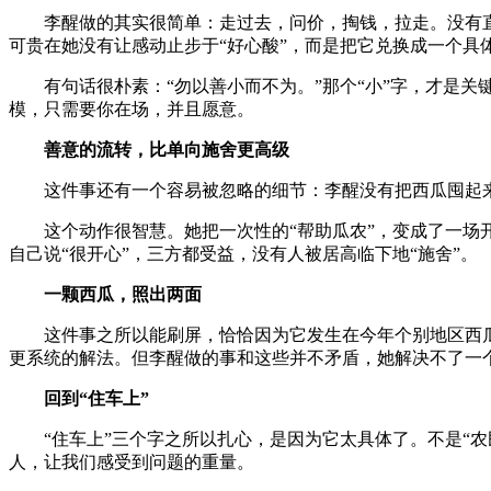
李醒做的其实很简单：走过去，问价，掏钱，拉走。没有
可贵在她没有让感动止步于“好心酸”，而是把它兑换成一个具
有句话很朴素：“勿以善小而不为。”那个“小”字，才是
模，只需要你在场，并且愿意。
善意的流转，比单向施舍更高级
这件事还有一个容易被忽略的细节：李醒没有把西瓜囤起
这个动作很智慧。她把一次性的“帮助瓜农”，变成了一场
自己说“很开心”，三方都受益，没有人被居高临下地“施舍”。
一颗西瓜，照出两面
这件事之所以能刷屏，恰恰因为它发生在今年个别地区西
更系统的解法。但李醒做的事和这些并不矛盾，她解决不了一
回到“住车上”
“住车上”三个字之所以扎心，是因为它太具体了。不是“
人，让我们感受到问题的重量。