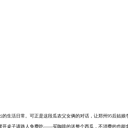
出的生活日常。可正是这段瓜农父女俩的对话，让郑州95后姑娘
摆开桌子请路人免费吃——买咖啡的送整个西瓜，不消费的也能