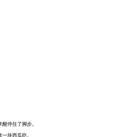
李醒停住了脚步。
拿一块西瓜吃。