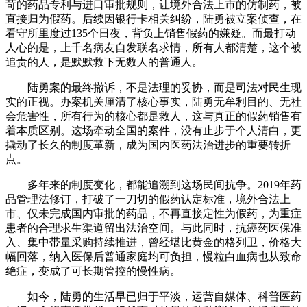
苛的药品专利与进口审批规则，让境外合法上市的仿制药，被
直接归为假药。后续因银行卡相关纠纷，陆勇被立案侦查，在
看守所里度过135个日夜，背负上销售假药的嫌疑。而最打动
人心的是，上千名病友自发联名求情，所有人都清楚，这个被
追责的人，是默默救下无数人的普通人。
陆勇案的最终撤诉，不是法理的妥协，而是司法对民生现
实的正视。办案机关厘清了核心事实，陆勇无牟利目的、无社
会危害性，所有行为的核心都是救人，这与真正的假药销售有
着本质区别。这场牵动全国的案件，没有止步于个人清白，更
撬动了长久的制度革新，成为国内医药法治进步的重要转折
点。
多年来的制度变化，都能追溯到这场民间抗争。2019年药
品管理法修订，打破了一刀切的假药认定标准，境外合法上
市、仅未完成国内审批的药品，不再直接定性为假药，为重症
患者的合理求生渠道留出法治空间。与此同时，抗癌药医保准
入、集中带量采购持续推进，曾经堪比黄金的格列卫，价格大
幅回落，纳入医保后普通家庭均可负担，慢粒白血病也从致命
绝症，变成了可长期管控的慢性病。
如今，陆勇的生活早已归于平淡，运营自媒体、科普医药