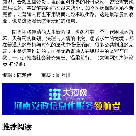
知识、合规直播带货，坦然面对外界的种种议论。曾经需要他
牵头找药、答疑解惑的病友越来越少，如今医药保障体系不断
完善，让普通人再也不用铤而走险求取生路。这是最珍贵的改
变，也是这场漫长抗争最好的结局。
陆勇即将停药的人生新阶段，也象征着一个时代困境的落
幕。天价药的枷锁、法理与人情的冲突、患者求生的绝境，都
在普通人的坚持与时代的迭代中慢慢消解。很多公共制度的完
善，不是凭空推进的，而是无数普通人在绝境中的坚守与自
救，一点点推着社会补齐短板、温柔前行。（大河网河声评论
员 罗登廉）
编辑：陈梦伊 审核：阎乃川
推荐阅读