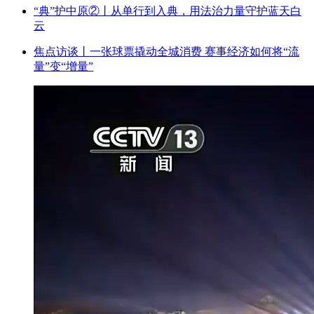
“典”护中原②‌丨从单行到入典，用法治力量守护蓝天白
云
焦点访谈丨一张球票撬动全城消费 赛事经济如何将“流
量”变“增量”