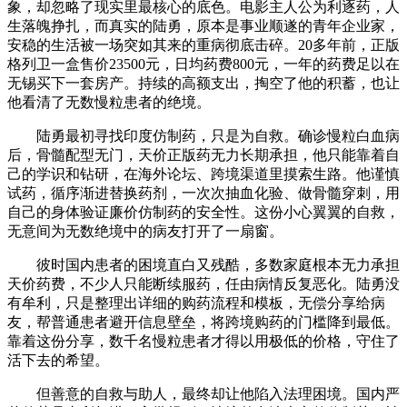
象，却忽略了现实里最核心的底色。电影主人公为利逐药，人
生落魄挣扎，而真实的陆勇，原本是事业顺遂的青年企业家，
安稳的生活被一场突如其来的重病彻底击碎。20多年前，正版
格列卫一盒售价23500元，日均药费800元，一年的药费足以在
无锡买下一套房产。持续的高额支出，掏空了他的积蓄，也让
他看清了无数慢粒患者的绝境。
陆勇最初寻找印度仿制药，只是为自救。确诊慢粒白血病
后，骨髓配型无门，天价正版药无力长期承担，他只能靠着自
己的学识和钻研，在海外论坛、跨境渠道里摸索生路。他谨慎
试药，循序渐进替换药剂，一次次抽血化验、做骨髓穿刺，用
自己的身体验证廉价仿制药的安全性。这份小心翼翼的自救，
无意间为无数绝境中的病友打开了一扇窗。
彼时国内患者的困境直白又残酷，多数家庭根本无力承担
天价药费，不少人只能断续服药，任由病情反复恶化。陆勇没
有牟利，只是整理出详细的购药流程和模板，无偿分享给病
友，帮普通患者避开信息壁垒，将跨境购药的门槛降到最低。
靠着这份分享，数千名慢粒患者才得以用极低的价格，守住了
活下去的希望。
但善意的自救与助人，最终却让他陷入法理困境。国内严