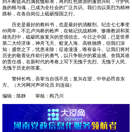
到不断提高烈属抚恤标准，再到红色旅游的蓬勃兴旺，守护民
族的根与魂，已成为全社会的广泛共识。我们当以英烈为精神
路标，在各自岗位上砥砺报国之行。
历史是最好的教科书，也是最好的清醒剂。纪念七七事变
89周年，不忘卢沟桥的枪声，在铭记抗战精神、惨痛教训和英
雄先烈中，砥砺民族复兴的坚强信念。今日之中国，已是世界
第二大经济体，神舟飞天、蛟龙入海、高铁驰骋，但我们深
知：盛世之下，忧患未除；征途漫漫，唯有奋斗。让我们将对
历史的敬畏化作前行的勇气，以只争朝夕的紧迫感、舍我其谁
的责任感，在新时代的考卷上写下无愧于先烈、无愧于人民、
无愧于历史的答案。
警钟长鸣，吾辈当自强不息；复兴在望，中华必昂首东
方。（大河网河声评论员 刘连福）
编辑：陈静 审核：阎乃川