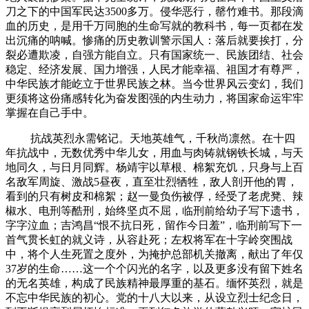
刀之下的中国军民达3500多万。侵华恶行，罄竹难书。那段滴
血的历史，是用千万同胞的生命写就的教科书，每一页都在发
出沉痛的呐喊。惨痛的历史教训警示国人：落后就要挨打，分
裂必遭欺凌，自强方能自立。只有国家统一、民族团结、社会
稳定、经济发展、国力增强，人民才能幸福、祖国才有尊严，
中华民族才能屹立于世界民族之林。当今世界风云变幻，我们
更须将这份痛感转化为奋发图强的内生动力，将国家命运牢牢
掌握在自己手中。
抗战英烈永需铭记。天地英雄气，千秋尚凛然。在十四
年抗战中，无数优秀中华儿女，用血与肉铸就钢铁长城，与天
地同久，与日月同辉。杨靖宇以草根、棉絮充饥，只身与上百
名敌军周旋、激战5昼夜，直至壮烈牺牲，敌人剖开他的胃，
看到的只有树皮和棉絮；赵一曼负伤被俘，经受了老虎凳、辣
椒水、电刑等酷刑，始终坚贞不屈，临刑前给幼子写下遗书，
字字泣血；吉鸿昌“恨不抗日死，留作今日羞”，临刑前写下一
首气贯长虹的就义诗，从容赴死；左权将军在十字岭突围战
中，将个人生死置之度外，为掩护总部机关撤离，献出了年仅
37岁的生命……这一个个闪光的名字，以及更多没有留下姓名
的无名英雄，构成了民族精神最厚重的基石。缅怀英烈，就是
不忘中华民族的初心。党的十八大以来，从设立烈士纪念日，