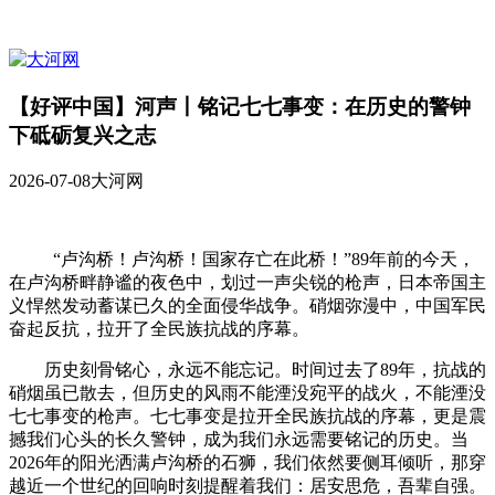
【好评中国】河声丨铭记七七事变：在历史的警钟
下砥砺复兴之志
2026-07-08
大河网
“卢沟桥！卢沟桥！国家存亡在此桥！”89年前的今天，
在卢沟桥畔静谧的夜色中，划过一声尖锐的枪声，日本帝国主
义悍然发动蓄谋已久的全面侵华战争。硝烟弥漫中，中国军民
奋起反抗，拉开了全民族抗战的序幕。
历史刻骨铭心，永远不能忘记。时间过去了89年，抗战的
硝烟虽已散去，但历史的风雨不能湮没宛平的战火，不能湮没
七七事变的枪声。七七事变是拉开全民族抗战的序幕，更是震
撼我们心头的长久警钟，成为我们永远需要铭记的历史。当
2026年的阳光洒满卢沟桥的石狮，我们依然要侧耳倾听，那穿
越近一个世纪的回响时刻提醒着我们：居安思危，吾辈自强。