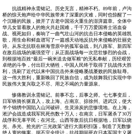
抗战精神永需铭记。历史无言，精神不朽。89年前，卢沟
桥的惊天炮声给中华民族带来了深重的灾难，同时也惊醒了一
个沉睡的民族，掀开了古老中国浴火重生的澎湃篇章。全体中
华儿女冒着敌人的炮火共赴国难，千千万万爱国将士浴血奋
战、视死如归，奏响了一曲气壮山河的抗击日本侵略的英雄凯
歌，用生命和鲜血谱写了一篇感天动地反抗外来侵略的壮丽史
诗。从东北抗联在林海雪原中的孤军奋战，到八路军、新四军
在敌后战场的顽强坚守；从正面战场每一次悲壮惨烈的会战，
到根据地百姓“最后一碗米送去做军粮”的无私奉献，历经艰苦
卓绝的斗争，付出巨大牺牲，中国人民终于取得了抗战伟大胜
利，洗刷了近代以来中国抗击外来侵略屡战屡败的民族耻辱。
这一伟大胜利，重新唤回了民族自信，成为鼓舞我们实现中华
民族伟大复兴取之不尽、用之不竭的力量源泉。
惨痛教训永需铭记。前事不忘，后事之师。七七事变后，
日军铁骑长驱直入，攻上海、占南京、掠徐州、进武汉，使大
半个锦绣中国陷入山河破碎、生灵涂炭的悲惨境地。在上海，
淞沪会战造成我军民死伤数十万人；在南京，日军屠杀了30万
战俘和无辜平民；在河北、山西等敌后抗日根据地，日军以烧
光、杀光、抢光的“三光政策”进行大面积扫荡，制造了无数惨
绝人寰的惨案。据不完全统计，抗战期间死在日本军国主义屠