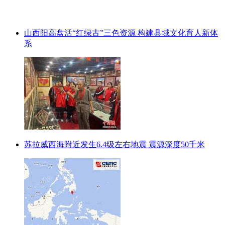
山西阳高盘活“红绿古”三色资源 构建县域文化育人新体
系
苏拉威西海附近发生6.4级左右地震 震源深度50千米