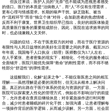
但反过来说，医护人员的“无奈”也不能成为忽视患者感受
的借口。医疗的本质是“治病救人”，而“人”不仅有生理需求，
更有心理与情感需求。长期的噪声干扰、缺乏隐私、被当
作“流程环节”而非“独立个体”对待，会加剧患者的焦虑情绪，
反而不利于康复。世界卫生组织早已指出，良好的就医体验是
高质量医疗服务的重要组成部分。因此，医院在追求效率的同
时，也必须兼顾人文关怀。
问题的症结，不在于医患双方的对错，而在于医疗资源的
有限性与人民日益增长的美好生活需要之间的矛盾。截至2025
年年底，我国每千人口执业（助理）医师数仅为3.7人左右，
在人手紧张、患者密集的现实下，精细化、个性化的服务难以
全面铺开，医院只能优先保障“救命”的刚性需求，而不得不牺
牲部分“舒适性”的弹性需求。
这提醒我们，化解“起床之争”，不能仅靠医患之间的相互
理解——虽然理解是必要的润滑剂，但无法从根本上解决问
题。真正的出路在于医疗体系的优化与资源的扩容。一方面，
医院可以探索更人性化的管理方式，例如在不影响治疗的前提
下，允许患者在查房后继续休息；对非紧急操作进行时间整
合，减少对患者睡眠的碎片化干扰；加强沟通，让患者理解每
一项操作背后的医学逻辑，从而减少误解。另一方面，社会层