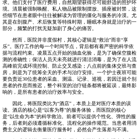
求。他们支付了医疗费用，自然期望获得尽可能舒适的照护环
境。清晨被强制唤醒、私人物品被限制摆放、插座被封禁，这
些细节在患者眼中往往被解读为管理的僵化与服务的冷漠。尤
其是在剖腹产、术后恢复等特殊时期，睡眠本身就是治疗的一
部分，频繁的打扰无疑加剧了身心的痛苦。
然而，医院并非度假村，其核心逻辑是“救治”而非“享
乐”。医疗工作的每一个时间节点，背后都有着严密的科学依
据与流程约束。凌晨五点开始的抽血化验，是为了确保空腹检
测的准确性；保洁人员天未亮就进行清洁消毒，是为了在人流
高峰前完成环境控制、防止交叉感染；八点前的集体交班与查
房，则是为了统筹全天的手术与治疗安排。一个护士夜班可能
要负责近30位患者的采血、测温、记录、巡视，若因迁就个别
患者的作息而推迟，整个科室的治疗链条都将被延误，最终影
响的，是所有患者的治疗效率与安全。
因此，将医院类比为“酒店”，本质上是对医疗本质的误
读。酒店的核心是“以客为尊”的服务体验，而医院的核心
是“以生命为本”的科学救治。前者可以提供个性化、弹性的服
务，后者则必须遵循标准化、流程化的操作规范。当患者用消
费主义的逻辑去衡量医疗服务时，必然会产生落差与不满。