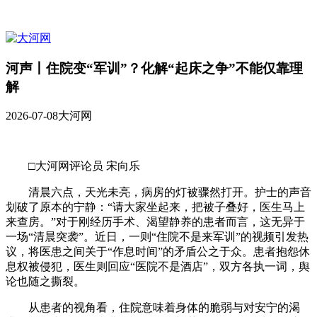
河声丨住院变“军训”？化解“起床之争”不能仅靠理
解
2026-07-08
大河网
□大河网评论员 宋向乐
清晨六点，天光未亮，病房的灯被骤然打开。护士的声音
划破了原本的宁静：“请大家坐起来，把被子叠好，医生马上
来查房。”对于刚经历手术、渴望静养的患者而言，这无异于
一场“清晨突袭”。近日，一则“住院不是来军训”的视频引发热
议，将医患之间关于“作息时间”的矛盾公之于众。患者抱怨休
息权被侵犯，医生则回应“医院不是酒店”，双方各执一词，舆
论也随之撕裂。
从患者的视角看，住院意味着身体的脆弱与对安宁的渴