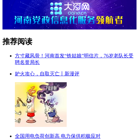
推荐阅读
方寸藏风骨！河南首发“铁姑娘”明信片，76岁老队长受
聘名誉局长
妒火攻心，自取灭亡丨新漫评
全国用电负荷创新高 电力保供积极应对