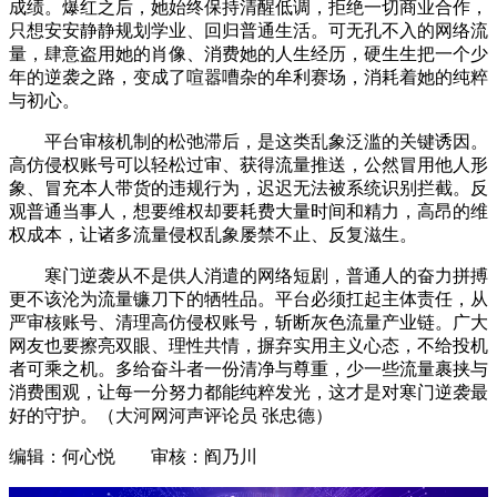
成绩。爆红之后，她始终保持清醒低调，拒绝一切商业合作，
只想安安静静规划学业、回归普通生活。可无孔不入的网络流
量，肆意盗用她的肖像、消费她的人生经历，硬生生把一个少
年的逆袭之路，变成了喧嚣嘈杂的牟利赛场，消耗着她的纯粹
与初心。
平台审核机制的松弛滞后，是这类乱象泛滥的关键诱因。
高仿侵权账号可以轻松过审、获得流量推送，公然冒用他人形
象、冒充本人带货的违规行为，迟迟无法被系统识别拦截。反
观普通当事人，想要维权却要耗费大量时间和精力，高昂的维
权成本，让诸多流量侵权乱象屡禁不止、反复滋生。
寒门逆袭从不是供人消遣的网络短剧，普通人的奋力拼搏
更不该沦为流量镰刀下的牺牲品。平台必须扛起主体责任，从
严审核账号、清理高仿侵权账号，斩断灰色流量产业链。广大
网友也要擦亮双眼、理性共情，摒弃实用主义心态，不给投机
者可乘之机。多给奋斗者一份清净与尊重，少一些流量裹挟与
消费围观，让每一分努力都能纯粹发光，这才是对寒门逆袭最
好的守护。（大河网河声评论员 张忠德）
编辑：何心悦 审核：阎乃川