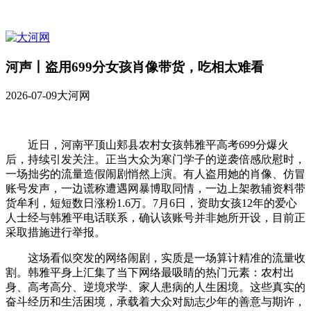
河声丨盗用699分女孩肖像带货，吃相太难看
2026-07-09
大河网
近日，河南平顶山郏县农村女孩韩雅平高考699分爆火
后，持续引发关注。正当大众为寒门学子的逆袭倍感欣慰时，
一场拙劣的流量造假闹剧悄然上演。有人盗用她的肖像、仿冒
账号发声，一边谎称遭遇网暴博取同情，一边上架教辅资料带
货牟利，短短数日涨粉1.6万。7月6日，资助女孩12年的爱心
人士经与韩雅平电话联系，确认该账号并非她所开设，目前正
采取措施进行举报。
这场看似突发的网络闹剧，实质是一场算计精准的流量收
割。韩雅平身上汇集了当下网络最吸睛的热门元素：农村出
身、高考高分、逆境求学、家人患病的人生困境。这些真实的
奋斗经历和生活困境，承载着大众对励志少年的善意与期许，