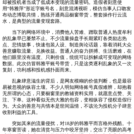
却被投机者当成了低成本变现的流量密码。造假者刻意使
用“韩雅萍”形近字账号名，刻意混淆视听，模仿当事人口吻发
布动态博取共情，熟练开通商品橱窗带货，整套操作行云流
水，是典型的流量变现套路。
当下的网络环境中，消费他人苦难、蹭取普通人热度牟利
的乱象早已屡禁不止。不少流量操盘手长期紧盯各类励志热
点、悲情故事，快速包装人设、制造舆论话题，靠着消耗大众
善意赚取流量、兑换收益。普通人的奋力拼搏、生活磨难，在
他们眼里没有温度、只剩价值，统统可以拆解成可变现的网络
数据。此次仿冒韩雅平账号带货，只是这类逐利乱象的又一次
复刻，功利感和投机感扑面而来。
乱象肆意滋生的背后，是网友模糊的价值判断，也是最容
易被忽视的纵容土壤。不少人明知网络账号真假难辨，却抱着
无所谓的心态，只要橱窗里的教辅资料实用，就愿意点赞、关
注、下单。这种看似无伤大雅的包容，变相纵容了侵权造假行
为。大众的善意与共情本是世间温情，不该沦为投机分子肆意
收割利益的工具。
突如其来的流量侵扰，对18岁的韩雅平而言格外残酷。十
年寒窗苦读，她在清贫与压力中咬牙坚持，交出了亮眼的高考