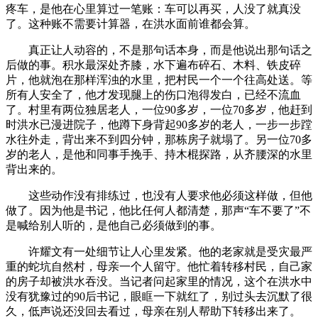
疼车，是他在心里算过一笔账：车可以再买，人没了就真没
了。这种账不需要计算器，在洪水面前谁都会算。
真正让人动容的，不是那句话本身，而是他说出那句话之
后做的事。积水最深处齐膝，水下遍布碎石、木料、铁皮碎
片，他就泡在那样浑浊的水里，把村民一个一个往高处送。等
所有人安全了，他才发现腿上的伤口泡得发白，已经不流血
了。村里有两位独居老人，一位90多岁，一位70多岁，他赶到
时洪水已漫进院子，他蹲下身背起90多岁的老人，一步一步蹚
水往外走，背出来不到四分钟，那栋房子就塌了。另一位70多
岁的老人，是他和同事手挽手、持木棍探路，从齐腰深的水里
背出来的。
这些动作没有排练过，也没有人要求他必须这样做，但他
做了。因为他是书记，他比任何人都清楚，那声“车不要了”不
是喊给别人听的，是他自己必须做到的事。
许耀文有一处细节让人心里发紧。他的老家就是受灾最严
重的蛇坑自然村，母亲一个人留守。他忙着转移村民，自己家
的房子却被洪水吞没。当记者问起家里的情况，这个在洪水中
没有犹豫过的90后书记，眼眶一下就红了，别过头去沉默了很
久，低声说还没回去看过，母亲在别人帮助下转移出来了。