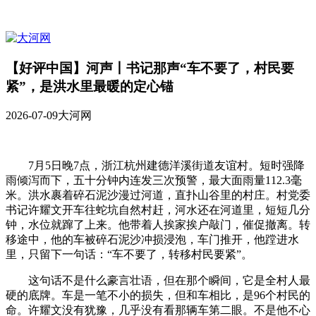
【好评中国】河声丨书记那声“车不要了，村民要
紧”，是洪水里最暖的定心锚
2026-07-09
大河网
7月5日晚7点，浙江杭州建德洋溪街道友谊村。短时强降
雨倾泻而下，五十分钟内连发三次预警，最大面雨量112.3毫
米。洪水裹着碎石泥沙漫过河道，直扑山谷里的村庄。村党委
书记许耀文开车往蛇坑自然村赶，河水还在河道里，短短几分
钟，水位就蹿了上来。他带着人挨家挨户敲门，催促撤离。转
移途中，他的车被碎石泥沙冲损浸泡，车门推开，他蹚进水
里，只留下一句话：“车不要了，转移村民要紧”。
这句话不是什么豪言壮语，但在那个瞬间，它是全村人最
硬的底牌。车是一笔不小的损失，但和车相比，是96个村民的
命。许耀文没有犹豫，几乎没有看那辆车第二眼。不是他不心