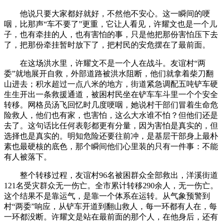
他说只要大家都好就好，不然他不安心。这一瞬间的哽
咽，比那声“车不要了”更重，它让人看见，许耀文也是一个儿
子，也有牵挂的人，也有害怕的事，只是他把那份害怕压下去
了，把那份牵挂暂时放下了，把村民的安危摆在了最前面。
在这场洪水里，许耀文不是一个人在战斗。友谊村“两
委”就地展开自救，外部道路被洪水阻断，他们就拿着柴刀翻
山进去；积水超过一点八米的地方，街道紧急调配五吨铲车硬
生生开出一条救援通道，被困村民坐在铲车车斗里一个个安全
转移。网格员汤飞回忆时几度哽咽，她说村干部们冒着生命危
险救人，他们也有家，也害怕，这么大水谁不怕？但他们还是
去了。这句话比任何表彰都更有分量，因为害怕是真实的，但
选择也是真实的。明知危险还要往前冲，是基层干部身上最朴
素也最硬核的底色，那个瞬间他们心里装的只有一件事：不能
有人被落下。
整个转移过程，友谊村96名被困群众全部救出，洋溪街道
121名受灾群众无一伤亡。全市累计转移290余人，无一伤亡。
这个结果不是靠运气，是靠一个体系在运转。从气象预警到
村“两委”响应，从铲车开道到翻山救人，每一环都有人在，每
一环都没断。许耀文是站在最前面的那个人，在他身后，还有