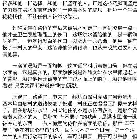
很多和他一样选择、和他一样坚守的人。正是这些沉默而坚定
的力量在洪水面前构筑起了一道看不见的堤坝，把每一个生命
稳稳托住，不让任何人被洪水卷走。
许耀文停在路边的车后来被洪水冲走了，直到凌晨一点，
他才去卫生院处理腿上的伤口。这场洪水留给他的，是一辆消
失的车、一道泡得发白的伤口，以及九十六条命。他用一辆车
换了一村人的平安，这笔账他算得很清，也从来没想过要别人
替他算。
一名党员就是一面旗帜，这句话平时听着像口号，但在洪
水面前，它是真实的。那面旗帜就是许耀文站在水里背起老人
的背影，就是他推开被淹的车门蹚水而上的瞬间，就是他哽咽
着说“只要大家都好就好”时的沉默。
水退了，路通了，电来了。蛇坑自然村完成了河道清理，
西木坞自然村的道路恢复了畅通，村庄正在慢慢回到原来的样
子。但在那场洪水里，村民记住的不是水位有多高，是那个背
着老人蹚水的人，是那句“车不要了”的喊声，是洪水里唯一没
被冲走的东西——有人愿意为你挡在前面的确信。那声“车不
要了”会在村民心里留很久，因为它不是一个口号，是一个活
生生的人用行动写下的承诺，车可以再买，房子可以重修，但