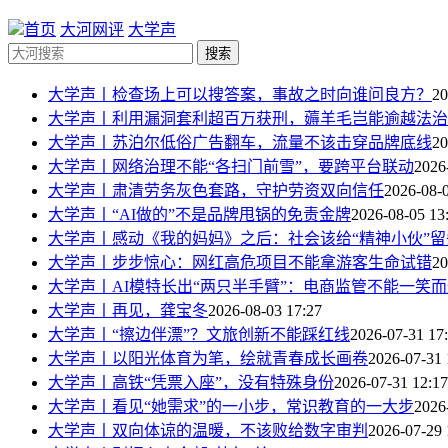
首页
大河网评
大学声
搜索
大学声丨检查场上可以搜答案，事故之时向谁问良方？
20
大学声丨利用漏洞套利超百万获刑，薅羊毛岂能逾越法治
大学声丨苏泊尔低俗广告翻车，流量不该击穿品牌底线
20
大学声丨网络治理不能“各扫门前雪”，要跨平台联动
2026
大学声丨​肃清劳务灰色套路，守护劳资双向信任
2026-08-
大学声丨“AI做的”不是品牌甩锅的免责金牌
2026-08-05 13
大学声丨感动《我的妈妈》之后：社会该给“精神小伙”
大学声丨步步惊心：网红高危项目不能拿游客生命试错
20
大学声丨AI模特长出“两只半手臂”：电商监管不能一笑
大学声丨再见，龚宝冬
2026-08-03 17:27
大学声丨“擦边伴漂”？文旅创新不能踩红线
2026-07-31 17
大学声丨以阳光体育为笔，绘就青春成长画卷
2026-07-31 
大学声丨高铁“凭票入座”，没有特殊身份
2026-07-31 12:17
大学声丨看见“她需求”的一小步，常识教育的一大步
2026
大学声丨双向体谅的温暖，不该败给数字审判
2026-07-29 