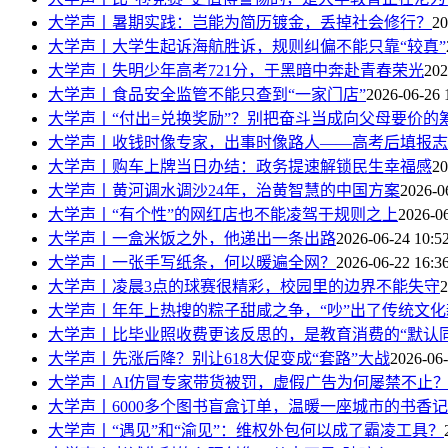
大学声丨暑期实践：岂能为简历镀金，丢掉社会修行？
20
大学声丨大学生起诉海航胜诉，规则纠偏不能只靠“较真”
大学声丨失明少年高考721分，于黑暗中奔赴青春荣光
202
大学声丨食品安全监管不能只查到“一家门店”
2026-06-26 
大学声丨“付出=兑换奖励”？别把奋斗当成向父母要价的
大学声丨收钱时像专家，出事时像路人——高考后填报志
大学声丨购车上牌当日办结：政务提速解锁民生幸福感
20
大学声丨黄河调水调沙24年，治黄智慧的中国方案
2026-0
大学声丨“有个性”的网红店也不能凌驾于规则之上
2026-06
大学声丨一盒米饭之外，他递出一条出路
2026-06-24 10:5
大学声丨一张手写纸条，何以暖遍全网？
2026-06-22 16:3
大学声丨凌晨3点的球赛很精彩，校园里的边界不能失守
2
大学声丨年年上热搜的粽子甜咸之争，“吵”出了传统文化
大学声丨比毕业照收费更该反思的，是教育消费的“默认同
大学声丨先涨后降？别让618大促变成“套路”大战
2026-06-
大学声丨AI仿冒专家带货被罚，虚假广告为何屡禁不止
大学声丨6000多个图书盲盒订单，温暖一座城市的书香
大学声丨“遇见”和“渝见”：维权外包何以成了霸凌工具？