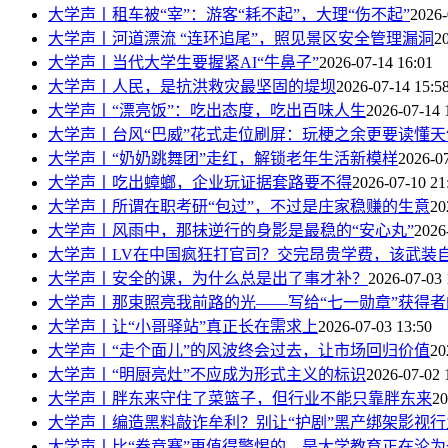
大学声丨​租车被“宰”：游客“耗不起”，大理“伤不起”
2026-
大学声丨河道漂流 “连环追尾”，照见景区安全管理漏洞
2
大学声丨当代大学生要握紧AI“牛鼻子”
2026-07-14 16:01
大学声丨人民，是抗洪救灾最坚固的堤坝
2026-07-14 15:5
大学声丨“漂亮饭”：吃出态度，吃出百味人生
2026-07-14 
大学声丨台风“巴威”花式走位刷屏：玩梗之余更要读懂天
大学声丨“奶奶跳舞团”走红，解锁老年生活新模样
2026-07
大学声丨吃出蟑螂，企业玩证据套路要不得
2026-07-10 21
大学声丨所谓在职考研“包过”，不过是庄家稳赚的生意
20
大学声丨风雨中，那抹逆行的身影是最稳的“安心丸”
2026
大学声丨LV在中国疯狂打官司？交完昂贵学费，该武装
大学声丨安全的课，为什么总是出了事才补？
2026-07-03 
大学声丨那束照亮我前路的光——写给“七一勋章”获得
大学声丨让“小哥驿站”真正长在需求上
2026-07-03 13:50
大学声丨“走个面儿”的风波终会过去，让市场回归价值
20
大学声丨​“明厨亮灶”不应成为形式主义的标识
2026-07-02 
大学声丨胖东来守住了菜篮子，但行业不能只靠胖东来
20
大学声丨编造黑料敲诈牟利？别让“护剧”黑产绑架影视行
大学声丨比“卷竞赛”更值得警惕的，是大学教育正在沦