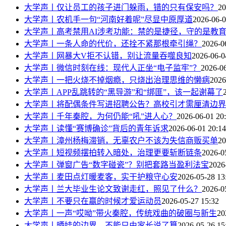
大学声丨仅让员工的孩子进门躲雨，错的只有保安吗？
20
大学声丨农机手一句“河南好着呢”尽显中原厚道
2026-06-0
大学声丨高考禁用AI涉考功能：禁的是捷径，守的是教
大学声丨一条人命的代价，还拴不紧那根牵引绳？
2026-0
大学声丨网暴大V拒不认错，别让流量吞噬良知
2026-06-0
大学声丨微信时刻在线：现代人正坐“电子监牢”？
2026-06
大学声丨一把火烧不掉烟瘾，只烧出治理思维的懒病
2026
大学声丨APP乱跳转的“黑导游”和“绑匪”，该一起谢幕了
大学声丨将配偶条件写进招聘公告？高校引才需厘清边界
大学声丨千年秦腔，为何仍能“吼”进人心？
2026-06-01 20
大学声丨读懂“赛博确诊”背后的青年诉求
2026-06-01 20:14
大学声丨漳州杨梅滞销，无辜农户不该为失信商贩买单
20
大学声丨短视频摆拍转入暗处，治理更要斩断链条
2026-0
大学声丨弹窗广告“数字碰瓷”？别把套路当盈利法宝
2026
大学声丨麦田点灯暖麦客，实干护粮守心安
2026-05-28 13
大学声丨兰大毕业生论文致谢走红，照见了什么？
2026-0
大学声丨不要只在赢的时候才爱运动员
2026-05-27 15:32
大学声丨一声“哎呦”带火秦腔，传统戏曲的破圈与新生
20
大学声丨晒娃的边界，不能只由家长说了算
2026-05-26 15