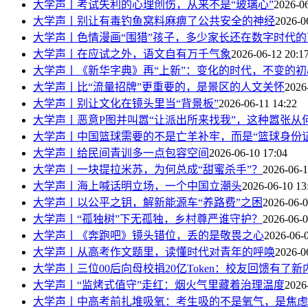
大学声丨考试失利的心理创伤，从来不是“玻璃心”
2026-06
大学声丨别让有毒钓鱼窝料麻痹了公共安全的神经
2026-0
大学声丨​色情漫画“围猎”孩子，多少家长还在数字时代
大学声丨在应试之外，语文自有万千气象
2026-06-12 20:1
大学声丨《新华字典》再“上新”：变化的时代，不变的初
大学声丨比“流量招牌”更重要的，是景区的人文关怀
2026
大学声丨别让文化在镜头里当“背景板”
2026-06-11 14:22
大学声丨恶意P图并叫嚣“让派出所来找我”，这种嚣张从
大学声丨中国篮球需要的不是亡羊补牢，而是“篮球身份证
大学声丨给民间青训多一点包容空间
2026-06-10 17:04
大学声丨一块提拉米苏，为何总成“甜蜜杀手”？
2026-06-1
大学声丨海上喊话明立场，一个中国立潮头
2026-06-10 13
大学声丨以公平之钥，解新能源车“养路费”之困
2026-06-0
大学声丨“孤独树”下无孤独，乡村尊严谁守护？
2026-06-0
大学声丨​《奔跑吧》镜头错位，丢的是敬畏之心
2026-06-
大学声丨从高考作文题里，读懂时代对青年的呼唤
2026-0
大学声丨三位00后向母校捐20亿Token：校友回馈有了新
大学声丨“监烤式值守”走红：烟火气里藏着治理温度
2026
大学声丨中高考前扎堆吸氧：考生吸的不是氧气，是焦虑