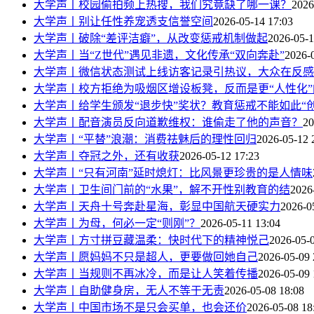
大学声丨校园偷拍频上热搜，我们究竟缺了哪一课？
2026
大学声丨别让任性养宠透支信誉空间
2026-05-14 17:03
大学声丨破除“差评洁癖”，从改变惩戒机制做起
2026-05-1
大学声丨当“Z世代”遇见非遗，文化传承“双向奔赴”
2026-
大学声丨微信状态测试上线访客记录引热议，大众在反感
大学声丨校方拒绝为吸烟区增设板凳，反而是更“人性化”
大学声丨给学生颁发“退步快”奖状？教育惩戒不能如此“创
大学声丨配音演员反向道歉维权：谁偷走了他的声音？
20
大学声丨“平替”浪潮：消费祛魅后的理性回归
2026-05-12 
大学声丨夺冠之外，还有收获
2026-05-12 17:23
大学声丨“只有河南”延时熄灯：比风景更珍贵的是人情味
大学声丨卫生间门前的“水果”，解不开性别教育的结
2026
大学声丨天舟十号奔赴星海，彰显中国航天硬实力
2026-0
大学声丨为母，何必一定“则刚”？
2026-05-11 13:04
大学声丨方寸拼豆藏温柔：快时代下的精神悦己
2026-05-
大学声丨愿妈妈不只是超人，更要做回她自己
2026-05-09 
大学声丨当规则不再冰冷，而是让人笑着传播
2026-05-09 
大学声丨自助健身房，无人不等于无责
2026-05-08 18:08
大学声丨中国市场不是只会买单，也会还价
2026-05-08 18