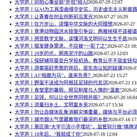
大学声丨别把心事全部“外包”给AI
2026-07-29 12:07
大学声丨以AI为工具歪曲侵华史实，历史虚无主义新套
大学声丨让青春在创业创新前沿发光
2026-07-27 16:29
大学声丨在万岁山，读懂中华文脉的大同理想
2026-07-27 
大学声丨贵港动物园洪水锁笼引争议：两难抉择不该被道
大学声丨感受数字文脉，读懂河洛文明何以生生不息
2026
大学声丨银发健身需求，不应被“一拒了之”
2026-07-23 18
大学声丨​29岁的光，照亮泥泞的山路
2026-07-23 12:03
大学声丨保研辅导莫变升学投机场，教育公平不容金钱勾
大学声丨游客驱赶秃鹫的背后，是生态认知的缺课
2026-0
大学声丨AI“指鹿为马”，谁来负责？
2026-07-22 15:27
大学声丨野蛮不该成为阿根廷足球的代名词
2026-07-21 13
大学声丨食堂里的暑假，照见制度与人情的“温差”
2026-07
大学声丨足球，何以让全世界同频共振？
2026-07-20 16:0
大学声丨流量归乡土，文明富乡亲
2026-07-17 15:34
大学声丨勿让自媒体乱象消解灾情重量，媒体与平台必须
大学声丨城市烟火气里藏着我们最深的乡愁
2026-07-16 17
大学声丨景区搞“大字引流小字埋坑”，监管别只做“换牌消
大学声丨18年后，“我就成了你”
2026-07-16 12:04