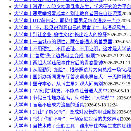
大学声丨漫评：AI论文检测乱象丛生，学术研究沦为平
大学声丨恶意举报零成本？别让教育者困在自证泥潭
2026
大学声丨U17获肯定，期待中国男足每次进步一点点
2026-
大学声丨“不，我见识到我自己的厉害了”：热语观风气
大学声丨别让企业“狼性文化”长出吃人的獠牙
2026-05-22 
大学声丨一座城市的韧性，藏在普通人的善意里
2026-05-
大学声丨不用硬扛、不用羞耻、不用证明，这才是大学该
大学声丨“善意”失了边界就会变成“麻烦”
2026-05-21 22:24
大学声丨两起大学违纪事件背后的青春警钟
2026-05-21 11
大学声丨从殷勤到“变脸”，婚纱照选片为何总成一场“心理
大学声丨国新办新闻发布厅首次迎来导盲犬：于无障碍处
大学声丨坚守本心，从《主角》观人间离别
2026-05-19 15
大学声丨“AI幻觉”频发，不能总让普通人买单
2026-05-19 
大学声丨节假日扎堆办酒席，何时告别“人情劫”？
2026-05
大学声丨盲道不应成为流量的道具
2026-05-18 12:24
大学声丨别让“了解父母”，变成对家长的职业窥探
2026-05
大学声丨“说了你们不听”：一场家庭对话的失效声明
2026
大学声丨当技术成了造假工具，谁来守住内容生态的底线